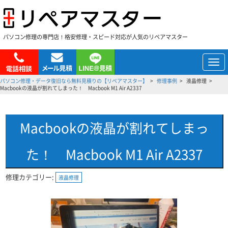
パソコン修理の専門店！格安修理・スピード対応が人気のリペアマスター
メ
ニ
パソコン修理・データ復旧なら無料見積りの【リペアマスター】
修理事例
液晶修理
ュ
Macbookの液晶が割れてしまった！ Macbook M1 Air A2337
ー
Macbookの液晶が割れてしまっ
た！ Macbook M1 Air A2337
修理カテゴリー:
液晶修理