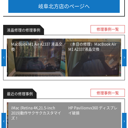
岐阜北方店のページへ
修理事例一覧
液晶修理の修理事例
MacBook M1 Air A2337 液晶交
（本日の修理）MacBook Air
換
M1 A2337液晶交換
一体
修
修理事例一覧
最近の修理事例
1
iMac (Retina 4K,21.5-inch
HP Pavilionvx360 ディスプレ
2019)動作サクサクカスタマイ
イ破損
ズ！