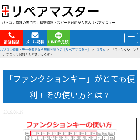
パソコン修理の専門店！格安修理・スピード対応が人気のリペアマスター
メ
ニ
パソコン修理・データ復旧なら無料見積りの【リペアマスター】
コラム
「ファンクションキ
ュ
ー」がとても便利！その使い方とは？
ー
「ファンクションキー」がとても便
利！その使い方とは？
2019.06.19