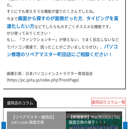
た。
すぐにでも使えそうな機能が盛りだくさんでしたね。
画面から探すのが面倒だった方
タイピングを高
今まで
、
速化したい方
などでしたらものすごくオススメな機能です。
ぜひ使ってみてください！
もし、「ファンクションキー」が使えない、うまく反応しないなど
パソコ
でパソコン関連で、困ったことがございましたらぜひ」、
ン修理のリペアマスター町田店にご相談ください！
画像引用：日本パソコンインストラクター育成協会
(https://pc.jpita.jp/index.php?FrontPage)
盛岡店のコラム一覧
盛岡店のコラム
！
【リペアマスター盛岡店】
【修理事例】MacBook(A1706)
Let’s note 画面交換
画面交換の様子！！！