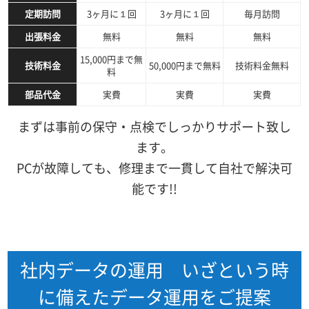
定期訪問
3ヶ月に１回
3ヶ月に１回
毎月訪問
出張料金
無料
無料
無料
15,000円まで無
技術料金
50,000円まで無料
技術料金無料
料
部品代金
実費
実費
実費
まずは事前の保守・点検でしっかりサポート致し
ます。
PCが故障しても、修理まで一貫して自社で解決可
能です!!
社内データの運用 いざという時
に備えたデータ運用をご提案