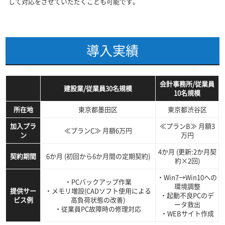
して対応をさせていただくことも可能です。
導入実績
会計事務所/従業員
建設業/従業員30名規模
10名規模
所在地
東京都墨田区
東京都渋谷区
加入プラ
≪プランB≫ 月額3
≪プランC≫ 月額6万円
ン
万円
4か月 (更新:2か月契
契約期間
6か月 (初回から6か月間の定期契約)
約×2回)
・Win7→Win10への
・PCバックアップ作業
環境調整
提供サー
・メモリ増設(CADソフト使用による
・起動不良PCのデ
ビス例
高負荷状態の改善)
ータ救出
・従業員PC故障時の修理対応
・WEBサイト作成