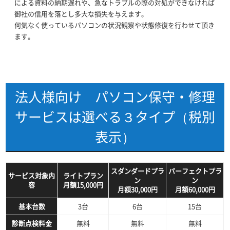
による資料の納期遅れや、急なトラブルの際の対処ができなければ
御社の信用を落とし多大な損失を与えます。
何気なく使っているパソコンの状況観察や状態修復を行わせて頂き
ます。
法人様向け パソコン保守・修理
サービスは選べる３タイプ（税別
表示）
スダンダードプラ
パーフェクトプラ
サービス対象内
ライトプラン
ン
ン
容
月額15,000円
月額30,000円
月額60,000円
基本台数
3台
6台
15台
診断点検料金
無料
無料
無料