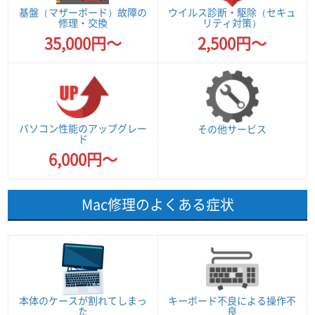
基盤（マザーボード）故障の
ウイルス診断・駆除（セキュ
修理・交換
リティ対策）
35,000円～
2,500円～
パソコン性能のアップグレー
その他サービス
ド
6,000円～
Mac修理のよくある症状
本体のケースが割れてしまっ
キーボード不良による操作不
た
良