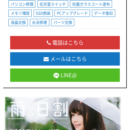
パソコン修理
任天堂スイッチ
抗菌ガラスコート塗布
メモリ増設
SSD換装
PCアップグレード
データ復旧
液晶交換
水没修理
パーツ交換
電話はこちら
メールはこちら
LINE@