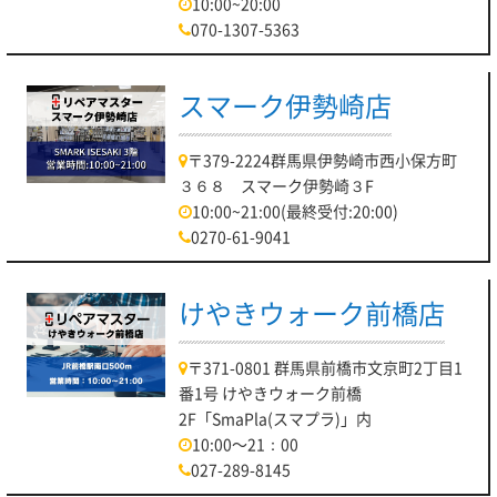
10:00~20:00
Lenovo、HP、Acer、APPLEなどなど！
070-1307-5363
様々なPCメーカーでも即日対応いたします！
パソコン修理リペアマスター川口店は
スマーク伊勢崎店
埼玉高速鉄道線「鳩ヶ谷駅」より 徒歩約22分の
イオンモール川口内3階に店舗がございます！
〒379-2224群馬県伊勢崎市西小保方町
もし、店舗がわからない場合はお気軽にご連絡ください♪
３６８ スマーク伊勢崎３F
10:00~21:00(最終受付:20:00)
最後になりますが、本日もお客様のご来店お待ちしておりま
0270-61-9041
す！！
パソコン修理リペアマスター川口店
けやきウォーク前橋店
〒371-0801 群馬県前橋市文京町2丁目1
番1号 けやきウォーク前橋
2F「SmaPla(スマプラ)」内
10:00～21：00
027-289-8145