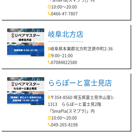
10:00～20:00
等をはじめとする様々な修理メニューをご用意しております。
0466-47-7807
当店ではノートパソコンやデスクトップパソコンの修理を行っ
ております。
パーツの経年劣化によるパソコンの不調・不具合なんでもご相
岐阜北方店
談ください。
加えて、アップグレードもお待ちしております！
岐阜県本巣郡北方町芝原中町2-36
さて、対応メーカーは
9:00~21:00
07084822580
TOSHIBA、FUJITSU、Panasonic、NEC、VAIO、DELL、
Lenovo、HP、Acer、APPLEなどなど！
ららぽーと富士見店
様々なPCメーカーでも即日対応いたします！
パソコン修理リペアマスター川口店は
〒354-8560 埼玉県富士見市山室1-
埼玉高速鉄道線「鳩ヶ谷駅」より 徒歩約22分の
1313 ららぽーと富士見2階
イオンモール川口内3階に店舗がございます！
「SmaPla(スマプラ)」内
10:00～20:00
もし、店舗がわからない場合はお気軽にご連絡ください♪
049-265-8198
最後になりますが、本日もお客様のご来店お待ちしておりま