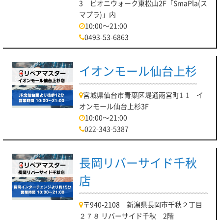
3 ピオニウォーク東松山2F「SmaPla(ス
加えて、アップグレードもお待ちしております！
マプラ)」内
10:00～21:00
さて、対応メーカーは
0493-53-6863
TOSHIBA、FUJITSU、Panasonic、NEC、VAIO、DELL、
Lenovo、HP、Acer、APPLEなどなど！
イオンモール仙台上杉
様々なPCメーカーでも即日対応いたします！
パソコン修理リペアマスター川口店は
宮城県仙台市青葉区堤通雨宮町1-1 イ
埼玉高速鉄道線「鳩ヶ谷駅」より 徒歩約22分の
オンモール仙台上杉3F
イオンモール川口内3階に店舗がございます！
10:00～21:00
022-343-5387
もし、店舗がわからない場合はお気軽にご連絡ください♪
最後になりますが、本日もお客様のご来店お待ちしておりま
す！！
長岡リバーサイド千秋
パソコン修理リペアマスター川口店
店
〒940-2108 新潟県長岡市千秋２丁目
【【パソコン修理リペアマスター川口店】雨
２７８ リバーサイド千秋 2階
の日は割引あり！お気軽にお持ち寄りくださ