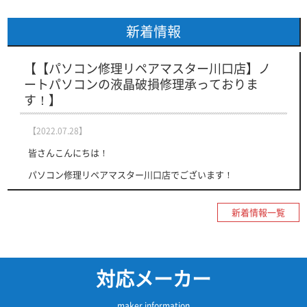
新着情報
【【パソコン修理リペアマスター川口店】ノ
ートパソコンの液晶破損修理承っておりま
す！】
【2022.07.28】
皆さんこんにちは！
パソコン修理リペアマスター川口店でございます！
本日７月２８日 木曜日の営業時間は 10：00～20：00 となっ
ております。
新着情報一覧
現在時短営業中です！
まず最初は、修理メニューです！
対応メーカー
当店ではPC修理を幅広く対応させていただいております。
・液晶交換
maker information