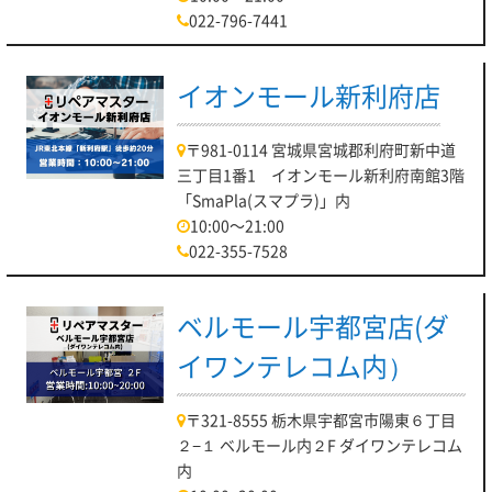
022-796-7441
現在時短営業中です！
まず最初は、修理メニューです！
イオンモール新利府店
当店ではPC修理を幅広く対応させていただいております。
・液晶交換
〒981-0114 宮城県宮城郡利府町新中道
・起動不良
三丁目1番1 イオンモール新利府南館3階
「SmaPla(スマプラ)」内
・バッテリー交換
10:00～21:00
・データ救出
022-355-7528
・USBポート修理
等をはじめとする様々な修理メニューをご用意しております。
ベルモール宇都宮店(ダ
湿度が高いこの時期はPCの除湿もしっかりしてあげましょ
イワンテレコム内）
う！
加えて、アップグレードもお待ちしております！
〒321-8555 栃木県宇都宮市陽東６丁目
さて、対応メーカーは
２−１ ベルモール内２F ダイワンテレコム
内
TOSHIBA、FUJITSU、Panasonic、NEC、VAIO、DELL、