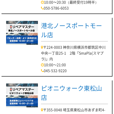
10:00〜20:30（最終受付19時半）
まず最初は、修理メニューです！
050-5786-6053
当店ではPC修理を幅広く対応させていただいております。
・液晶交換
港北ノースポートモー
・起動不良
ル店
・バッテリー交換
・データ救出
〒224-0003 神奈川県横浜市都筑区中川
・USBポート修理
中央一丁目25-1 2階「SmaPla(スマプ
ラ)」内
等をはじめとする様々な修理メニューをご用意しております。
10:00～21:00
045-532-9220
充電器を外すとすぐシャットダウンしてしまうノートパソコ
ン。
ピオニウォーク東松山
バッテリー劣化が考えられます！
店
当店なら内蔵されているバッテリーの交換も可能です。お気軽
にご相談ください！
〒355-0048 埼玉県東松山市あずま町4-