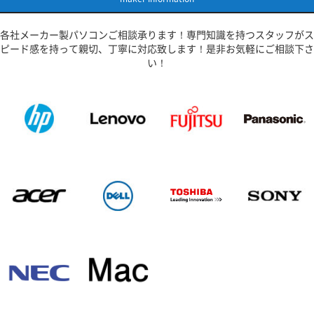
・起動不良
各社メーカー製パソコンご相談承ります！専門知識を持つスタッフがス
・バッテリー交換
ピード感を持って親切、丁寧に対応致します！是非お気軽にご相談下さ
・データ救出
い！
・USBポート修理
等をはじめとする様々な修理メニューをご用意しております。
メーカー問わず！液晶が割れて映らない症状ならお任せくださ
い！
加えて、アップグレードもお待ちしております！
さて、対応メーカーは
TOSHIBA、FUJITSU、Panasonic、NEC、VAIO、DELL、
Lenovo、HP、Acer、APPLEなどなど！
様々なPCメーカーでも即日対応いたします！
パソコン修理リペアマスター川口店は
埼玉高速鉄道線「鳩ヶ谷駅」より 徒歩約22分の