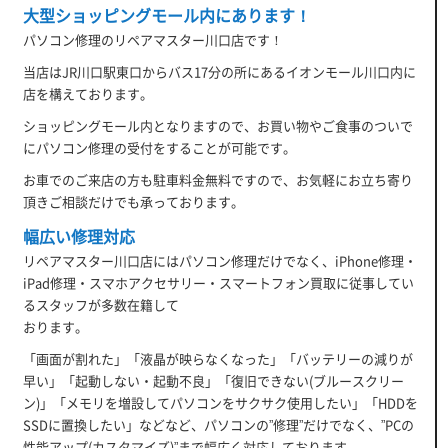
大型ショッピングモール内にあります！
パソコン修理のリペアマスター川口店です！
当店はJR川口駅東口からバス17分の所にあるイオンモール川口内に
店を構えております。
ショッピングモール内となりますので、お買い物やご食事のついで
にパソコン修理の受付をすることが可能です。
お車でのご来店の方も駐車料金無料ですので、お気軽にお立ち寄り
頂きご相談だけでも承っております。
幅広い修理対応
リペアマスター川口店にはパソコン修理だけでなく、iPhone修理・
iPad修理・スマホアクセサリー・スマートフォン買取に従事してい
るスタッフが多数在籍して
おります。
「画面が割れた」「液晶が映らなくなった」「バッテリーの減りが
早い」「起動しない・起動不良」「復旧できない(ブルースクリー
ン)」「メモリを増設してパソコンをサクサク使用したい」「HDDを
SSDに置換したい」などなど、パソコンの”修理”だけでなく、”PCの
性能アップ(カスタマイズ)”まで幅広く対応しております。