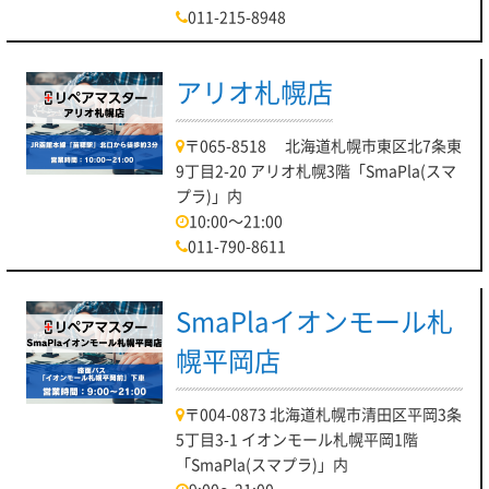
011-215-8948
・起動不良
・バッテリー交換
アリオ札幌店
・データ救出
・USBポート修理
〒065-8518 北海道札幌市東区北7条東
等をはじめとする様々な修理メニューをご用意しております。
9丁目2-20 アリオ札幌3階「SmaPla(スマ
プラ)」内
当店ではノートパソコンやデスクトップパソコンの修理を行っ
10:00～21:00
ております。
011-790-8611
パーツの経年劣化によるパソコンの不調・不具合なんでもご相
談ください。
加えて、アップグレードもお待ちしております！
SmaPlaイオンモール札
さて、対応メーカーは
幌平岡店
TOSHIBA、FUJITSU、Panasonic、NEC、VAIO、DELL、
Lenovo、HP、Acer、APPLEなどなど！
〒004-0873 北海道札幌市清田区平岡3条
様々なPCメーカーでも即日対応いたします！
5丁目3-1 イオンモール札幌平岡1階
「SmaPla(スマプラ)」内
パソコン修理リペアマスター川口店は
9:00～21:00