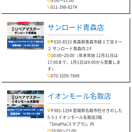
埼玉高速鉄道線「鳩ヶ谷駅」より 徒歩約22分の
011-398-8274
イオンモール川口内3階に店舗がございます！
もし、店舗がわからない場合はお気軽にご連絡ください♪
サンロード青森店
最後になりますが、本日もお客様のご来店お待ちしておりま
す！！
〒030-8533 青森県青森市緑３丁目９ー
２ サンロード青森内２F
パソコン修理リペアマスター川口店
10:00~20:00（年末年始 12月31日は
17:00まで、1月1日は9:00から営業しま
【【パソコン修理リペアマスター川口店】除
す）
湿対策でパソコンの寿命を延ばしましょ
070-3209-7849
う！】
イオンモール名取店
【2022.07.14】
皆さんこんにちは！
〒981-1294 宮城県名取市杜せきのした
パソコン修理リペアマスター川口店でございます！
5-3-1 イオンモール名取店3階
「SmaPla(スマプラ)」内
本日7月14日 木曜日の営業時間は 10：00～20：00 となって
おります。
10:00～21:00