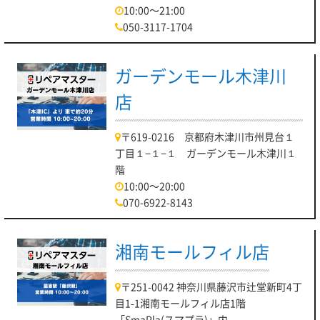
10:00～21:00
いませ♪】
050-3117-1704
【2022.07.16】
皆さんこんにちは！
ガーデンモール木津川
パソコン修理リペアマスター川口店でございます！
店
本日7月16日 土曜日の営業時間は 10：00～20：00 となって
おります。
〒619-0216 京都府木津川市州見台１
丁目１−１−１ ガーデンモール木津川１
現在時短営業中です！
階
まず最初は、修理メニューです！
10:00～20:00
当店ではPC修理を幅広く対応させていただいております。
070-6922-8143
・液晶交換
・起動不良
湘南モールフィル店
・バッテリー交換
〒251-0042 神奈川県藤沢市辻堂新町4丁
・データ救出
目1-1湘南モールフィル店1階
・USBポート修理
「SmaPla(スマプラ)」内