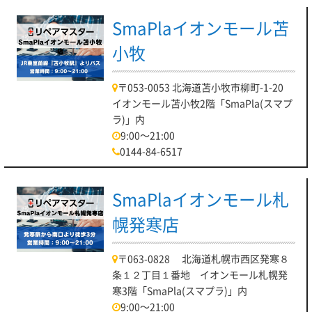
す！！
SmaPlaイオンモール苫
パソコン修理リペアマスター川口店
小牧
【【パソコン修理リペアマスター川口店】
HDD経年劣化による動作の不調は修理いたし
〒053-0053 北海道苫小牧市柳町-1-20
ます。】
イオンモール苫小牧2階「SmaPla(スマプ
ラ)」内
9:00～21:00
【2022.07.15】
0144-84-6517
皆さんこんにちは！
パソコン修理リペアマスター川口店でございます！
SmaPlaイオンモール札
本日7月１５日 金曜日の営業時間は 10：00～20：00 となっ
ております。
幌発寒店
現在時短営業中です！
〒063-0828 北海道札幌市西区発寒８
まず最初は、修理メニューです！
条１２丁目１番地 イオンモール札幌発
当店ではPC修理を幅広く対応させていただいております。
寒3階「SmaPla(スマプラ)」内
9:00～21:00
・液晶交換