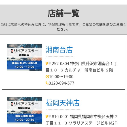
イオンモール川口内3階に店舗がございます！
もし、店舗がわからない場合はお気軽にご連絡ください♪
店舗一覧
最後になりますが、本日もお客様のご来店お待ちしておりま
当社は店頭への持込み以外に、宅配修理も可能です。ご希望の店舗を選びご連絡く
す！！
ださい。
パソコン修理リペアマスター川口店
湘南台店
【【パソコン修理リペアマスター川口店】ノ
ートパソコンの内蔵バッテリー交換可能で
〒252-0804 神奈川県藤沢市湘南台１丁
す】
目１０−６ カルチャー湘南台ビル ２階
10:00〜19:00
【2022.07.17】
0120-094-577
皆さんこんにちは！
パソコン修理リペアマスター川口店でございます！
福岡天神店
本日７月１７日 日曜日の営業時間は 10：00～20：00 となっ
ております。
〒810-0001 福岡県福岡市中央区天神２
現在時短営業中です！
丁目１１−３ ソラリアステージビル M2F