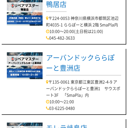
鴨居店
〒224-0053 神奈川県横浜市都筑区池辺
町4035-1 ららぽーと横浜 2階 SmaPla内
10:00～20:00(土日祝は21:00)
045-482-3633
アーバンドックららぽ
ーと豊洲店
〒135-0061 東京都江東区豊洲2-4-9 ア
ーバンドックららぽーと豊洲1 サウスポ
ート3F 「SmaPla」内
10:00～21:00
03-6225-0480
モレラ岐阜店