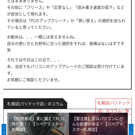
とはまぁありません。
その前に「フリーズ」や「応答なし」「読み書き速度の低下」など
が症状として現れます。
その場合は「PCのアップグレード」か「買い替え」の選択を迫られ
ていると思ってください。
お勧めは、、、一概には言えませんね。
自分の使い方とお財布に合った選択をすれば、後悔はないはずです
笑
それでは今日はこの辺で、、、
あ、当店でもパソコンのアップグレードのご相談は受け付けていま
す。
お気軽にご相談くださいませ。
札幌店(パソドック
札幌店(パソドック店）のコラム
店）のコラム一覧
【PC熱暴走】夏に備えてPCの
【雷注意】雷はパソコンにど
熱対策！！【リペアマスター
んな影響がある？【リペアマ
札幌店】
スター札幌店】