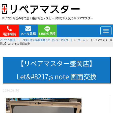
パソコン修理の専門店！格安修理・スピード対応が人気のリペアマスター
メ
ニ
パソコン修理・データ復旧なら無料見積りの【リペアマスター】
コラム
【リペアマスター盛
ュ
岡店】Let’s note 画面交換
ー
【リペアマスター盛岡店】
Let&#8217;s note 画面交換
2024.03.24