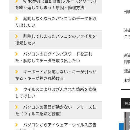
windowsで自動修復(ブルースクリーン)
を繰り返してしまう！原因・修理方法
作
起動しなくなったパソコンのデータを取
り出したい
液
削除してしまったパソコンのファイルを
こ
復元したい
パソコンのログインパスワードを忘れ
新
た・解除してデータを取り出したい
隙
液
キーボードが反応しない・キーが引っか
かる・キーが押され続ける
お
ウイルスにより改ざんされた箇所を修復
してほしい
岐
パソコンの画面が動かない・フリーズし
た（ウィルス駆除と修復）
③！
液晶が割れた②！【富士
液晶が割れた！【DELL】
Pro】
通LIFEBOOK】
パソコンからアドウェア・ウイルス広告