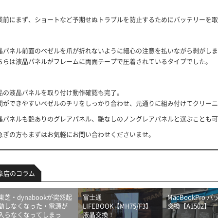
業前にまず、ショートなど予期せぬトラブルを防止するためにバッテリーを取
晶パネル前面のベゼルを爪が折れないように細心の注意を払いながら剥がしま
ちらは液晶パネルがフレームに両面テープで圧着されているタイプでした。
品の液晶パネルを取り付け動作確認も完了。
間ができやすいベゼルのチリをしっかり合わせ、元通りに組み付けてクリーニ
晶パネルも艶ありのグレアパネル、艶なしのノングレアパネルと選ぶことも可
急ぎの方もまずはお気軽にお問い合わせくださいませ。
阜店のコラム
東芝・dynabookが突然起
富士通
MacBookPro 
動しなくなった・電源が
LIFEBOOK【MH75/F3】
交換【A1502】
入らなくなってしまっ
液晶交換！