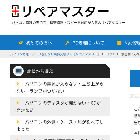
パソコン修理の専門店！格安修理・スピード対応が人気のリペアマスター
初めての方へ
PC修理について
Mac修
パソコン修理・データ復旧なら無料見積りの【リペアマスター】
コラム
液晶割っちゃった
症状から選ぶ
パソコンの電源が入らない・立ち上がら
ない・ランプがつかない
2022.
パソコンのディスクが開かない・CDが
こ
開かない
岐
パソコンの外側・ケース・角が割れてし
当
まった
本