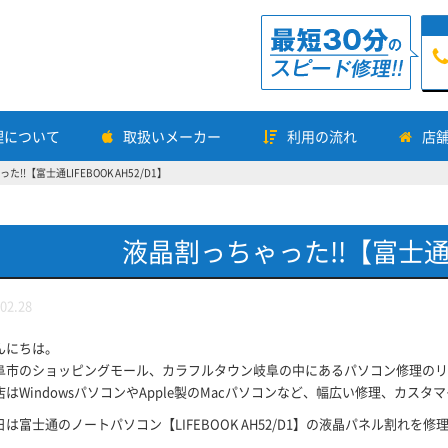
理について
取扱いメーカー
利用の流れ
店
!!【富士通LIFEBOOK AH52/D1】
液晶割っちゃった!!【富士通LIF
02.28
んにちは。
阜市のショッピングモール、カラフルタウン岐阜の中にあるパソコン修理のリ
店はWindowsパソコンやApple製のMacパソコンなど、幅広い修理、カス
日は富士通のノートパソコン【LIFEBOOK AH52/D1】の液晶パネル割れを