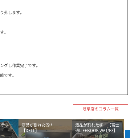
り外します。
す。
ングし作業完了です。
能です。
岐阜店のコラム一覧
バッテリー
液晶が割れた⑤！
液晶が割れた④！【富士
液晶
【DELL】
通LIFEBOOK WA1/F3】
【Ma