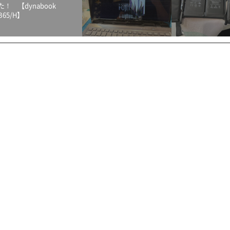
た！ 【dynabook
B65/H】