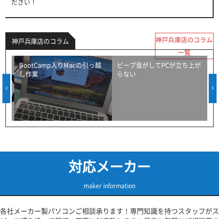
ださい！
神戸兵庫店のコラム
神戸兵庫店のコラム
一覧
BootCamp入りMacの引っ越
ビープ音がしてPCが立ち上が
し作業
らない
対応メーカー
maker information
各社メーカー製パソコンご相談承ります！専門知識を持つスタッフがス