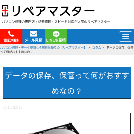
パソコン修理の専門店！格安修理・スピード対応が人気のリペアマスター
メ
ニ
パソコン修理・データ復旧なら無料見積りの【リペアマスター】
コラム
データの保存、保管
ュ
って何がおすすめなの？
ー
データの保存、保管って何がおすす
めなの？
2018.02.13