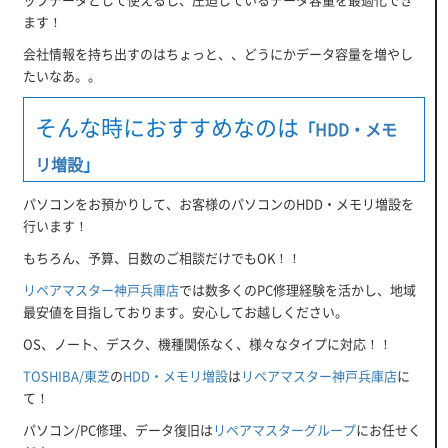
ます！
会社情報を持ち出すのはちょっと、、どうにかデータ容量を増やし
たいなあ。。
そんな時におすすめなのは
「
HDD・メモ
リ増設
」
パソコンをお預かりして、お客様のパソコンのHDD・メモリ増設を
行います！
もちろん、予算、日数のご相談だけでもOK！！
リペアマスター神戸兵庫店
では数多くのPC修理経験を活かし、地域
最安値を目指しております。安心してお越しください。
OS、ノート、デスク、機種関係なく、様々なタイプに対応！！
TOSHIBA/東芝
の
HDD・メモリ増設
は
リペアマスター神戸兵庫店
に
て！
パソコン/PC修理、データ復旧は
リペアマスターグループ
にお任せく