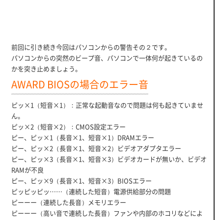
前回に引き続き今回はパソコンからの警告その２です。
パソコンからの突然のビープ音、パソコンで一体何が起きているの
かを突き止めましょう。
AWARD BIOSの場合のエラー音
ピッ×1（短音×1）：正常な起動音なので問題は何も起きていませ
ん。
ピッ×2（短音×2）：CMOS設定エラー
ピー、ピッ×1（長音×1、短音×1）DRAMエラー
ピー、ピッ×2（長音×1、短音×2）ビデオアダプタエラー
ピー、ピッ×3（長音×1、短音×3）ビデオカードが無いか、ビデオ
RAMが不良
ピー、ピッ×9（長音×1、短音×3）BIOSエラー
ピッピッピッ……（連続した短音）電源供給部分の問題
ピーーー（連続した長音）メモリエラー
ピーーー（高い音で連続した長音）ファンや内部のホコリなどによ