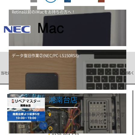
Retina以前のiMacをお持ちの方へ！
データ復旧作業②(NEC/PC-LS150RS8)
店舗一覧
当社は店頭への持込み以外に、宅配修理も可能です。ご希望の店舗を選びご連絡く
ださい。
湘南台店
データ復旧作業
〒252-0804 神奈川県藤沢市湘南台１丁
目１０−６ カルチャー湘南台ビル ２階
10:00〜19:00