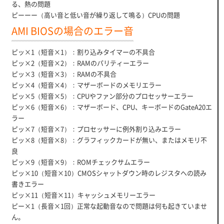
る、熱の問題
ピーーー（高い音と低い音が繰り返して鳴る）CPUの問題
AMI BIOSの場合のエラー音
ピッ×1（短音×1）：割り込みタイマーの不具合
ピッ×2（短音×2）：RAMのパリティーエラー
ピッ×3（短音×3）：RAMの不具合
ピッ×4（短音×4）：マザーボードのメモリエラー
ピッ×5（短音×5）：CPUやファン部分のプロセッサーエラー
ピッ×6（短音×6）：マザーボード、CPU、キーボードのGateA20エ
ラー
ピッ×7（短音×7）：プロセッサーに例外割り込みエラー
ピッ×8（短音×8）：グラフィックカードが無い、またはメモリ不
良
ピッ×9（短音×9）：ROMチェックサムエラー
ピッ×10（短音×10）CMOSシャットダウン時のレジスタへの読み
書きエラー
ピッ×11（短音×11）キャッシュメモリーエラー
ピー×1（長音×1回）正常な起動音なので問題は何も起きていませ
ん。