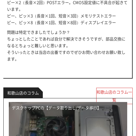
ピー×2（長音×2回）POSTエラー。CMOS設定値に不具合が起きて
います。
ピー、ピッ×3（長音×1回、短音×3回）メモリテストエラー
ピー、ピッ×8（長音×1回、短音×8回）ディスプレイエラー
問題は特定できましたでしょうか？
ちょっとしたことであれば自分で解決できそうですが、部品交換に
なるとちょっと難しいと思います。
そういったときは当店の出番ですのでぜひお問い合わせお願い致し
ます。
和歌山店のコラム一
和歌山店のコラム
覧
デスクトップPCの【データ取り出し/データ移行】