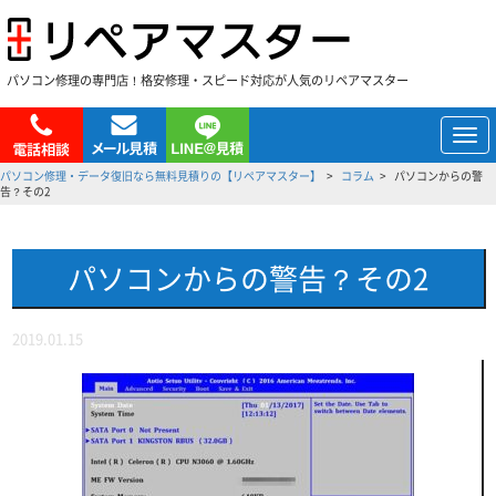
パソコン修理の専門店！格安修理・スピード対応が人気のリペアマスター
メ
ニ
パソコン修理・データ復旧なら無料見積りの【リペアマスター】
コラム
パソコンからの警
ュ
告？その2
ー
パソコンからの警告？その2
2019.01.15