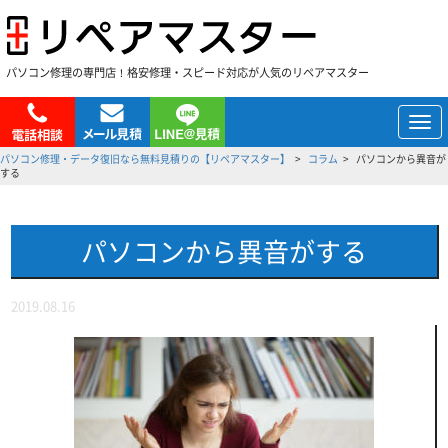
パソコン修理の専門店！格安修理・スピード対応が人気のリペアマスター
メ
ニ
パソコン修理・データ復旧なら無料見積りの【リペアマスター】
コラム
パソコンから異音が
ュ
する
ー
パソコンから異音がする
2019.08.16