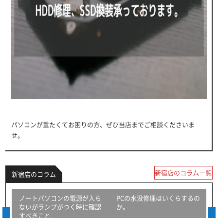
パソコンが重たくてお困りの方、ぜひ当店までご相談くださいま
せ。
新宿店のコラム一覧
新宿店のコラム
ら
ノートパソコンの電源が入ら
PCの水没修理はいくらするの
可
ないがランプがつく時に確認
か。
すべきこと