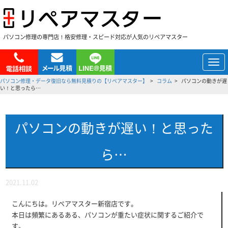
パソコン修理の専門店！格安修理・スピード対応が人気のリペアマスター
メ
ニ
パソコン修理・データ復旧なら無料見積りの【リペアマスター】
コラム
パソコンの動きが遅
ュ
い！と思ったら…
ー
パソコンの動きが遅い！と思った
ら…
2021.11.02
こんにちは。リペアマスター新宿店です。
本日は頻繁にあるある、パソコンが重たい症状に関するご紹介で
す。