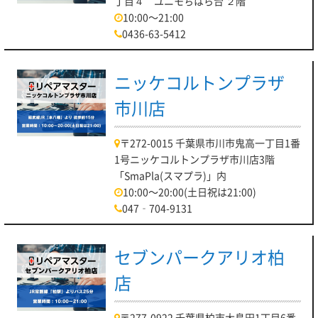
丁目４ ユニモちはら台 ２階
10:00～21:00
0436-63-5412
ニッケコルトンプラザ
市川店
〒272-0015 千葉県市川市鬼高一丁目1番
1号ニッケコルトンプラザ市川店3階
「SmaPla(スマプラ)」内
10:00～20:00(土日祝は21:00)
047‐704-9131
セブンパークアリオ柏
店
〒277-0922 千葉県柏市大島田1丁目6番