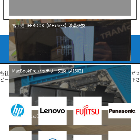
富士通LIFEBOOK【MH75/F3】液晶交換！
対応メーカー
maker information
MacBookPro バッテリー交換【A1502】
各社メーカー製パソコンご相談承ります！専門知識を持つスタッフがス
ピード感を持って親切、丁寧に対応致します！是非お気軽にご相談下さ
い！
液晶が割れた⑤！【DELL】