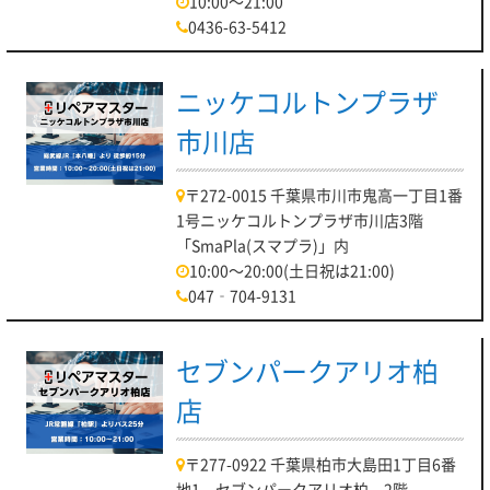
10:00～21:00
0436-63-5412
ニッケコルトンプラザ
市川店
〒272-0015 千葉県市川市鬼高一丁目1番
1号ニッケコルトンプラザ市川店3階
「SmaPla(スマプラ)」内
10:00～20:00(土日祝は21:00)
047‐704-9131
セブンパークアリオ柏
店
〒277-0922 千葉県柏市大島田1丁目6番
地1 セブンパークアリオ柏 2階