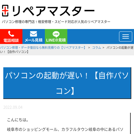
パソコン修理の専門店！格安修理・スピード対応が人気のリペアマスター
メ
ニ
パソコン修理・データ復旧なら無料見積りの【リペアマスター】
コラム
パソコンの起動が遅
ュ
い！【自作パソコン】
ー
パソコンの起動が遅い！【自作パソ
コン】
2022.09.04
こんにちは。
岐阜市のショッピングモール、カラフルタウン岐阜の中にあるパソ