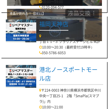
10:00〜19:00
0120-094-577
液晶が割れた！【DELL】
福岡天神店
〒810-0001 福岡県福岡市中央区天神２
丁目１１−３ ソラリアステージビル M2F
10:00〜20:30（最終受付19時半）
050-5786-6053
港北ノースポートモー
ル店
〒224-0003 神奈川県横浜市都筑区中川
中央一丁目25-1 2階「SmaPla(スマプ
ラ)」内
10:00～21:00