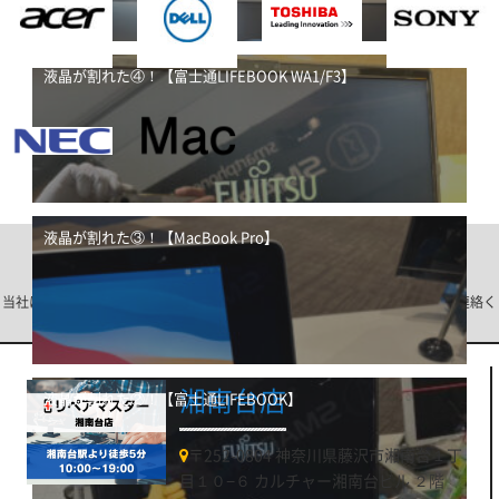
液晶が割れた④！【富士通LIFEBOOK WA1/F3】
液晶が割れた③！【MacBook Pro】
店舗一覧
当社は店頭への持込み以外に、宅配修理も可能です。ご希望の店舗を選びご連絡く
ださい。
湘南台店
液晶が割れた②！【富士通LIFEBOOK】
〒252-0804 神奈川県藤沢市湘南台１丁
目１０−６ カルチャー湘南台ビル ２階