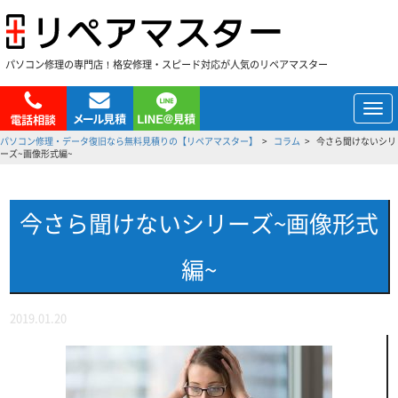
パソコン修理の専門店！格安修理・スピード対応が人気のリペアマスター
メ
ニ
パソコン修理・データ復旧なら無料見積りの【リペアマスター】
コラム
今さら聞けないシリ
ュ
ーズ~画像形式編~
ー
今さら聞けないシリーズ~画像形式
編~
2019.01.20