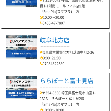
〒251-0042 神奈川県藤沢市辻堂新町4丁
目1-1湘南モールフィル店1階
「SmaPla(スマプラ)」内
10:00～20:00
0466-47-7807
岐阜北方店
岐阜県本巣郡北方町芝原中町2-36
9:00~21:00
07084822580
ららぽーと富士見店
〒354-8560 埼玉県富士見市山室1-
1313 ららぽーと富士見2階
「SmaPla(スマプラ)」内
10:00～20:00