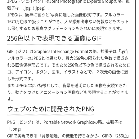
JPEG（ジェイペグ）はJoint Photographic Experts Groupの略。拡
張子は「.jpg（.jpeg）」
JPEGは、簡単に言うと”写真に適した画像形式”です。フルカラー
1670万色まで扱うことができ、人が感知出来ない情報などもカット
し保存するため写真やグラデーションもきれいに表現できます。
256色以下で表現できる画像はGIF
GIF（ジフ）はGraphics Interchange Formatの略。拡張子は「.gif」
フルカラーのJPEGとは異なり、最大256色の限られた色数で構成さ
れる画像保存形式です。そのため256色以下の色で構成されるためロ
ゴ、アイコン、ボタン、図版、イラストなどで、２次元の画像に適
した形式です。
また JPEGにない特徴として、背景を透明にした画像を実現できた
り、動きをつけたアニメーション画像なども表現することができま
す。
ウェブのために開発されたPNG
PNG（ピング）は、Portable Network Graphicsの略。拡張子は
「.png」
GIFで実現できる「背景透過」の機能を持ちながら、GIFの「256色」