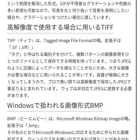
という制限を解消した形式。GIFが不得意なグラデーションや色数の
多い表現も可能なので、写真を丸く切り抜いて背景を透明にしたい
場合や、グラデーションをつけたい場合に適しています。
高解像度で使用する場合に用いるTIFF
TIFF（ティフ）は、Tagged Image File Formatの略。拡張子は
「.tif（.tiff）」
「タグ」と呼ばれる識別子を付けて、複数パターンの画像表現をひ
とつのファイルとして保存できる特徴を持っています。つまりJPEG
のように圧縮によってデータを損なうことがないため、大きな画像
が必要な場合などに用いられることが多いです。容量が極端に大き
くなってしまうので、プロで無い限りは高解像度で保存したJPEGで
事足りると言われています。 ウェブは非対応でJPEGに変換する必要
があります。
Windowsで扱われる画像形式BMP
BMP（ビーエムピー）は、Microsoft Windows Bitmap Imageの略。
拡張子は「.bmp」
その名のとおりMicrosoft Windowsに対応するために作られた画像
形式です。ウィンドウズをお使いの方であれば見たことがあるかも