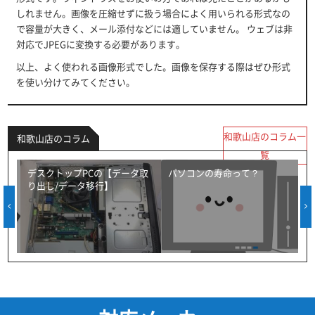
しれません。画像を圧縮せずに扱う場合によく用いられる形式なの
で容量が大きく、メール添付などには適していません。 ウェブは非
対応でJPEGに変換する必要があります。
以上、よく使われる画像形式でした。画像を保存する際はぜひ形式
を使い分けてみてください。
和歌山店のコラム一
和歌山店のコラム
覧
ス
デスクトップPCの【データ取
パソコンの寿命って？
り出し/データ移行】