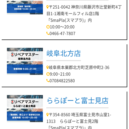
〒251-0042 神奈川県藤沢市辻堂新町4丁
目1-1湘南モールフィル店1階
「SmaPla(スマプラ)」内
10:00～20:00
0466-47-7807
岐阜北方店
岐阜県本巣郡北方町芝原中町2-36
9:00~21:00
07084822580
ららぽーと富士見店
〒354-8560 埼玉県富士見市山室1-
1313 ららぽーと富士見2階
「SmaPla(スマプラ)」内