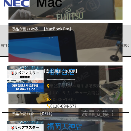
液晶が割れた③！【MacBook Pro】
店舗一覧
当社は店頭への持込み以外に、宅配修理も可能です。ご希望の店舗を選びご連絡く
ださい。
湘南台店
液晶が割れた②！【富士通LIFEBOOK】
〒252-0804 神奈川県藤沢市湘南台１丁
目１０−６ カルチャー湘南台ビル ２階
10:00〜19:00
0120-094-577
液晶が割れた！【DELL】
福岡天神店