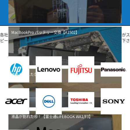
対応メーカー
maker information
MacBookPro バッテリー交換【A1502】
各社メーカー製パソコンご相談承ります！専門知識を持つスタッフがス
ピード感を持って親切、丁寧に対応致します！是非お気軽にご相談下さ
い！
液晶が割れた⑤！【DELL】
液晶が割れた④！【富士通LIFEBOOK WA1/F3】