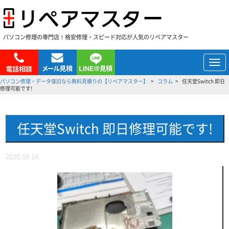
パソコン修理の専門店！格安修理・スピード対応が人気のリペアマスター
メ
ニ
パソコン修理・データ復旧なら無料見積りの【リペアマスター】
コラム
任天堂Switch 即日
ュ
修理可能です!
ー
任天堂Switch 即日修理可能です!
2020.09.14