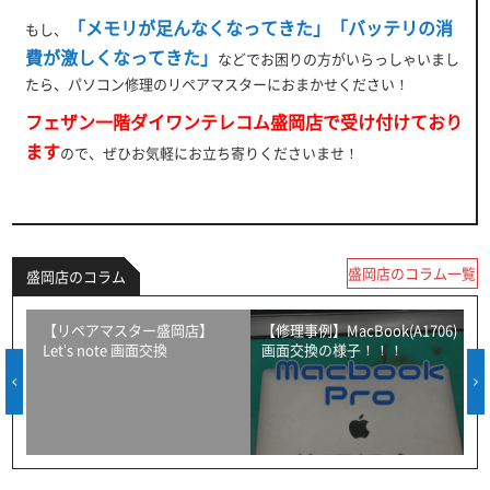
「メモリが足んなくなってきた」「バッテリの消
もし、
費が激しくなってきた」
などでお困りの方がいらっしゃいまし
たら、パソコン修理のリペアマスターにおまかせください！
フェザン一階ダイワンテレコム盛岡店で受け付けており
ます
ので、ぜひお気軽にお立ち寄りくださいませ！
盛岡店のコラム一覧
盛岡店のコラム
！
【リペアマスター盛岡店】
【修理事例】MacBook(A1706)
Let’s note 画面交換
画面交換の様子！！！