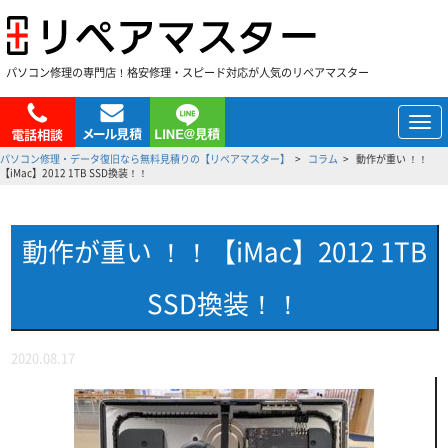
パソコン修理の専門店！格安修理・スピード対応が人気のリペアマスター
メ
ニ
パソコン修理・データ復旧なら無料見積りの【リペアマスター】
コラム
動作が重い ！！
ュ
【iMac】2012 1TB SSD換装！！
ー
動作が重い ！！【iMac】2012 1TB
SSD換装！！
2020.08.17