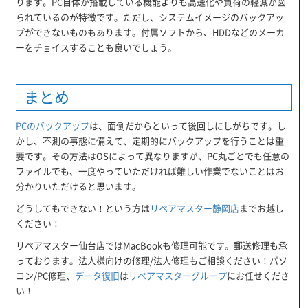
ります。PC自体が搭載している機能よりも高速化や負荷の軽減が図
られているのが特徴です。ただし、システムイメージのバックアッ
プができないものもあります。付属ソフトから、HDDなどのメーカ
ーをチョイスすることも良いでしょう。
まとめ
PCのバックアップ
は、面倒だからといって後回しにしがちです。し
かし、不測の事態に備えて、定期的にバックアップを行うことは重
要です。その方法はOSによって異なりますが、PC丸ごとでも任意の
ファイルでも、一度やっていただければ難しい作業でないことはお
分かりいただけると思います。
どうしてもできない！という方は
リペアマスター静岡店
までお越し
ください！
リペアマスター仙台店ではMacBookも修理可能です。郵送修理も承
っております。法人様向けの修理/法人修理もご相談ください！パソ
コン/PC修理、
データ復旧
は
リペアマスターグループ
にお任せくださ
い！