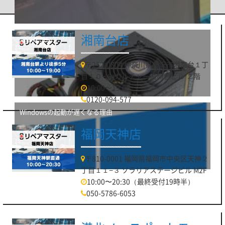
ださい。
湘南台店
電源について
〒252-0804 神奈川県藤沢市湘南台１丁
目１０−６ カルチャー湘南台ビル ２階
10:00〜19:00
0120-094-577
Windowsの起動が遅くなる理由
福岡天神店
〒810-0001 福岡県福岡市中央区天神２
丁目１１−３ ソラリアステージビル M2F
10:00〜20:30（最終受付19時半）
050-5786-6053