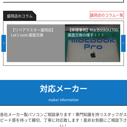
盛岡店のコラム一覧
盛岡店のコラム
！
【リペアマスター盛岡店】
【修理事例】MacBook(A1706)
Let’s note 画面交換
画面交換の様子！！！
対応メーカー
maker information
各社メーカー製パソコンご相談承ります！専門知識を持つスタッフがス
ピード感を持って親切、丁寧に対応致します！是非お気軽にご相談下さ
い！