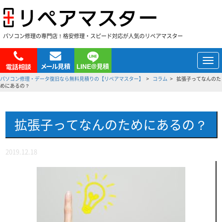
パソコン修理の専門店！格安修理・スピード対応が人気のリペアマスター
メ
ニ
パソコン修理・データ復旧なら無料見積りの【リペアマスター】
コラム
拡張子ってなんのた
ュ
めにあるの？
ー
拡張子ってなんのためにあるの？
2019.12.18