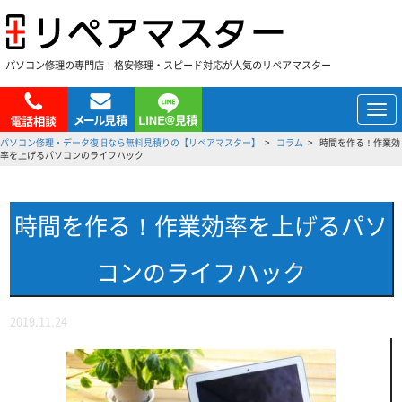
パソコン修理の専門店！格安修理・スピード対応が人気のリペアマスター
メ
ニ
パソコン修理・データ復旧なら無料見積りの【リペアマスター】
コラム
時間を作る！作業効
ュ
率を上げるパソコンのライフハック
ー
時間を作る！作業効率を上げるパソ
コンのライフハック
2019.11.24