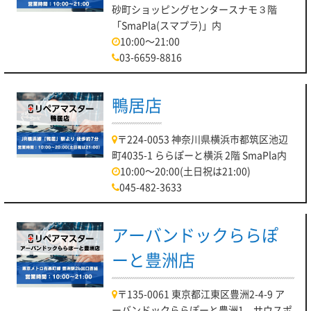
砂町ショッピングセンタースナモ３階
「SmaPla(スマプラ)」内
10:00～21:00
03-6659-8816
鴨居店
〒224-0053 神奈川県横浜市都筑区池辺
町4035-1 ららぽーと横浜 2階 SmaPla内
10:00～20:00(土日祝は21:00)
045-482-3633
アーバンドックららぽ
ーと豊洲店
〒135-0061 東京都江東区豊洲2-4-9 ア
ーバンドックららぽーと豊洲1 サウスポ