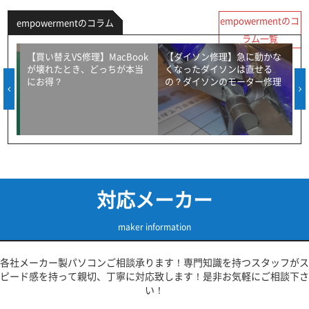
empowermentのコ
empowermentのコラム
ラム一覧
っ
【買い替えVS修理】MacBook
【ダイソン修理】急に動かな
が壊れたとき、どっちが本当
くなったダイソンは直せる
にお得？
の？ダイソンのモーター修理
対応メーカー
maker information
各社メーカー製パソコンご相談承ります！専門知識を持つスタッフがス
ピード感を持って親切、丁寧に対応致します！是非お気軽にご相談下さ
い！