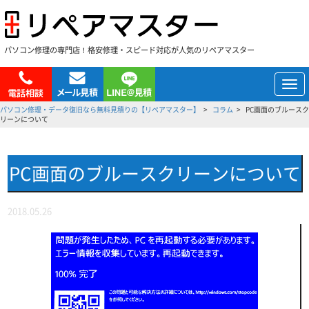
パソコン修理の専門店！格安修理・スピード対応が人気のリペアマスター
メ
ニ
パソコン修理・データ復旧なら無料見積りの【リペアマスター】
コラム
PC画面のブルースク
ュ
リーンについて
ー
PC画面のブルースクリーンについて
2018.05.26