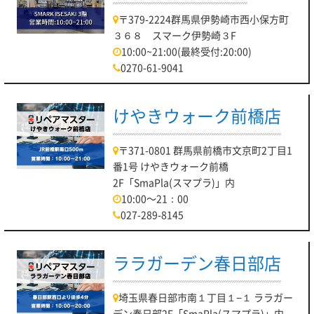
〒379-2224群馬県伊勢崎市西小保方町
３６８ スマーク伊勢崎３F
10:00~21:00(最終受付:20:00)
0270-61-9041
けやきウォーク前橋店
〒371-0801 群馬県前橋市文京町2丁目1
番1号 けやきウォーク前橋
2F「SmaPla(スマプラ)」内
10:00～21：00
027-289-8145
ララガーデン春日部店
埼玉県春日部市南１丁目１−１ ララガー
デン春日部2F「SmaPla(スマプラ)」内