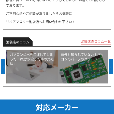
ております。
ご不明な点やご相談がありましたらお気軽に
リペアマスター池袋店へお問い合わせ下さい！
池袋店のコラム一覧
池袋店のコラム
トキ
パソコンに水をこぼしてしま
意外と知られていない！パソ
った！PCが水没した時の対処
コンのパーツのグレード！
法！
対応メーカー