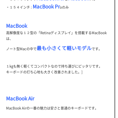
MacBook Pr
・１５４インチ :
oのみ
MacBook
高解像度な１２型の「Retinaディスプレイ」を搭載するMacBook
は、
最も小さくて軽いモデル
ノート型Macの中で
です。
１kgも無く軽くてコンパクトなので持ち運びにピッタリです。
キーボードの打ち心地も大きく改善されました。]
MacBook Air
MacBook Airの一番の魅力は安さと普通のキーボードです。