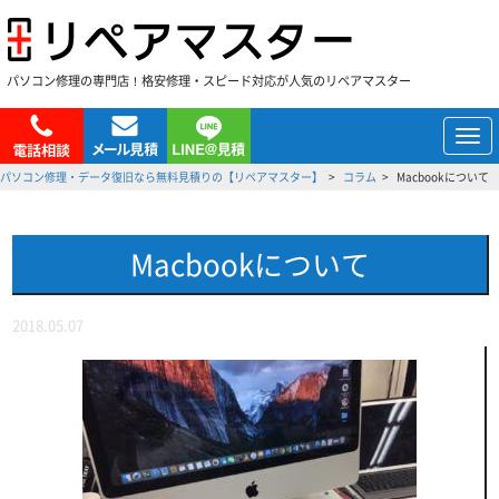
パソコン修理の専門店！格安修理・スピード対応が人気のリペアマスター
メ
ニ
パソコン修理・データ復旧なら無料見積りの【リペアマスター】
コラム
Macbookについて
ュ
ー
Macbookについて
2018.05.07