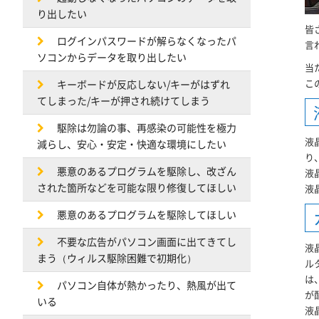
り出したい
皆
ログインパスワードが解らなくなったパ
言
ソコンからデータを取り出したい
当
こ
キーボードが反応しない/キーがはずれ
てしまった/キーが押され続けてしまう
駆除は勿論の事、再感染の可能性を極力
液
減らし、安心・安定・快適な環境にしたい
り
悪意のあるプログラムを駆除し、改ざん
液
された箇所などを可能な限り修復してほしい
液
悪意のあるプログラムを駆除してほしい
不要な広告がパソコン画面に出てきてし
液
まう（ウィルス駆除困難で初期化）
ル
は
パソコン自体が熱かったり、熱風が出て
が
いる
液