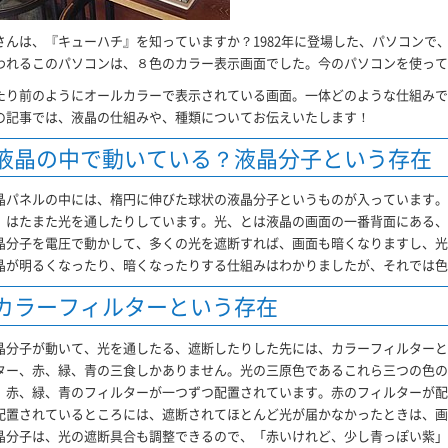
さんは、『キューハチ』を知っていますか？1982年に登場した、パソコンで、
われるこのパソコンは、８色のカラー表示画面でした。今のパソコンを使って
たり前のようにオールカラーで表示されている画面。一体どのような仕組みで
の記事では、液晶の仕組みや、種類についてお伝えいたします！
液晶の中で動いている？液晶分子という存在
晶パネルの中には、楕円に伸びた球状の液晶分子というものが入っています。
、はたまた光を通したりしています。光、とは液晶の画面の一番背面にある、
晶分子を電圧で動かして、多くの光を遮断すれば、画面も暗くなりますし、光
晶が明るくなったり、暗くなったりする仕組みはわかりましたが、それでは色
カラーフィルターという存在
晶分子が動いて、光を通したる、遮断したりした先には、カラーフィルターと
ター、赤、緑、青の三食しかありません。光の三原色であるこれら三つの色の
、赤、緑、青のフィルターが一つずつ配置されています。赤のフィルターが配
配置されているところには、遮断されてほとんど光が届かなかったときは、画
晶分子は、光の遮断具合も調整できるので、「赤いけれど、少し青っぽい紫」