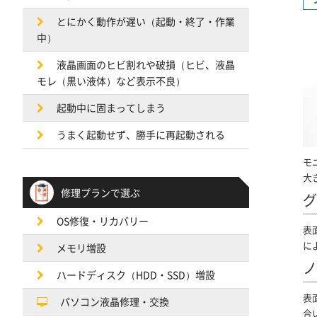
とにかく動作が遅い（起動・終了・作業
中）
液晶画面のヒビ割れや破損（ヒビ、液晶
モレ（黒い液体）など表示不良）
起動中に固まってしまう
うまく起動せず、勝手に再起動される
モ
大
修理プランで選ぶ
グ
OS修復・リカバリー
表
に
メモリ増設
ノ
ハードディスク（HDD・SSD）増設
表
パソコン液晶修理・交換
合