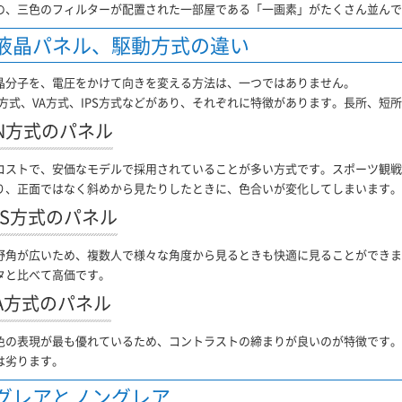
の、三色のフィルターが配置された一部屋である「一画素」がたくさん並んで
液晶パネル、駆動方式の違い
晶分子を、電圧をかけて向きを変える方法は、一つではありません。
N方式、VA方式、IPS方式などがあり、それぞれに特徴があります。長所、
N方式のパネル
コストで、安価なモデルで採用されていることが多い方式です。スポーツ観戦
り、正面ではなく斜めから見たりしたときに、色合いが変化してしまいます。
PS方式のパネル
野角が広いため、複数人で様々な角度から見るときも快適に見ることができま
タと比べて高価です。
A方式のパネル
色の表現が最も優れているため、コントラストの締まりが良いのが特徴です。視
は劣ります。
グレアとノングレア