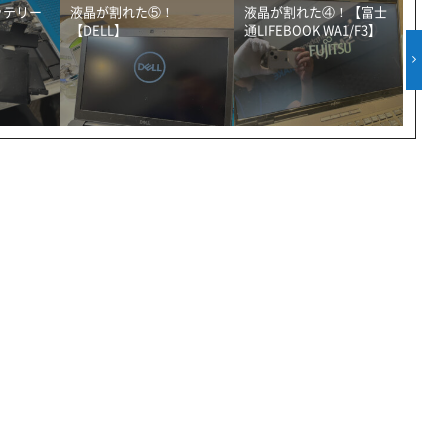
バッテリー
液晶が割れた⑤！
液晶が割れた④！【富士
液晶
【DELL】
通LIFEBOOK WA1/F3】
【Ma