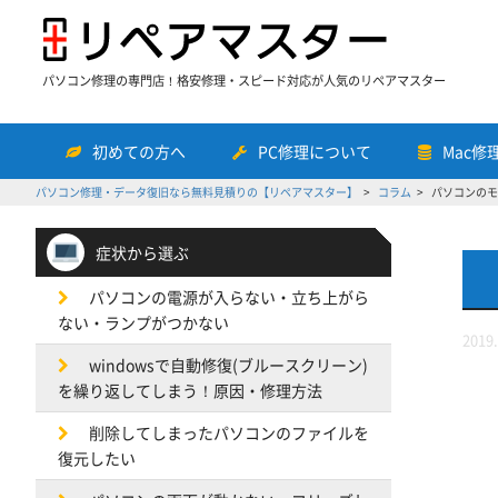
パソコン修理の専門店！格安修理・スピード対応が人気のリペアマスター
初めての方へ
PC修理について
Mac修
パソコン修理・データ復旧なら無料見積りの【リペアマスター】
コラム
パソコンのモ
症状から選ぶ
パソコンの電源が入らない・立ち上がら
ない・ランプがつかない
2019.
windowsで自動修復(ブルースクリーン)
を繰り返してしまう！原因・修理方法
削除してしまったパソコンのファイルを
復元したい