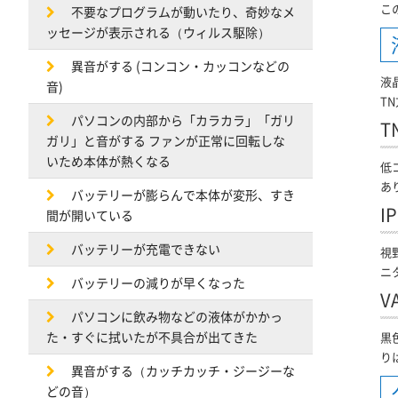
こ
不要なプログラムが動いたり、奇妙なメ
ッセージが表示される（ウィルス駆除）
異音がする (コンコン・カッコンなどの
液
音)
T
パソコンの内部から「カラカラ」「ガリ
T
ガリ」と音がする ファンが正常に回転しな
いため本体が熱くなる
低
あ
バッテリーが膨らんで本体が変形、すき
I
間が開いている
バッテリーが充電できない
視
ニ
バッテリーの減りが早くなった
V
パソコンに飲み物などの液体がかかっ
た・すぐに拭いたが不具合が出てきた
黒
り
異音がする（カッチカッチ・ジージーな
どの音）