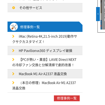
③！
液晶が割れた②！【富士
液晶が割れた！【DELL】
Pro】
通LIFEBOOK】
その他サービス
修理事例一覧
iMac (Retina 4K,21.5-inch 2019)動作サ
クサクカスタマイズ！
HP Pavilionvx360 ディスプレイ破損
【PCが熱い・異音】LAVIE Direct NEXT
の冷却ファン交換と分解清掃で劇的改善！
MacBook M1 Air A2337 液晶交換
（本日の修理）MacBook Air M1 A2337
液晶交換
修理事例一覧