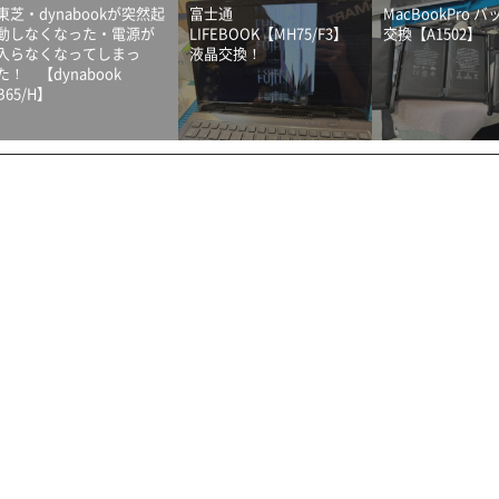
東芝・dynabookが突然起
富士通
MacBookPro 
動しなくなった・電源が
LIFEBOOK【MH75/F3】
交換【A1502】
入らなくなってしまっ
液晶交換！
た！ 【dynabook
B65/H】