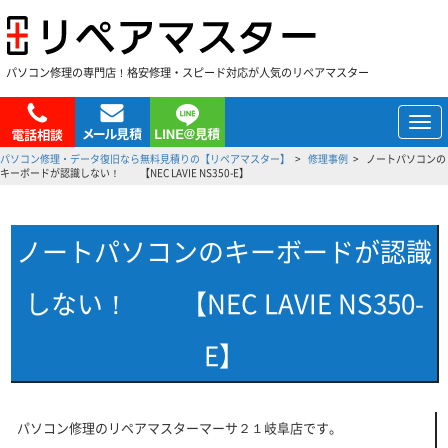
パソコン修理の専門店！格安修理・スピード対応が人気のリペアマスター
メ
ニ
パソコン修理・データ復旧なら無料見積りの【リペアマスター】
修理事例
ノートパソコンの
ュ
キーボードが認識しない！ 【NEC LAVIE NS350-E】
ー
ノートパソコンのキーボードが認識
しない！ 【NEC LAVIE NS350-
E】
パソコン修理のリペアマスターマーサ２１岐阜店です。