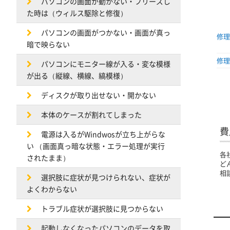
パソコンの画面が動かない・フリーズし
た時は（ウィルス駆除と修復）
パソコンの画面がつかない・画面が真っ
修理
暗で映らない
修理
パソコンにモニター線が入る・変な模様
が出る（縦線、横線、縞模様）
ディスクが取り出せない・開かない
本体のケースが割れてしまった
費
電源は入るがWindwosが立ち上がらな
い （画面真っ暗な状態・エラー処理が実行
各
されたまま）
ど
相
選択肢に症状が見つけられない、症状が
よくわからない
トラブル症状が選択肢に見つからない
起動しなくなったパソコンのデータを取