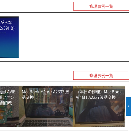
修理事例一覧
がらな
2/39HB)
修理事例一覧
LAVIE
MacBook M1 Air A2337 液
（本日の修理）MacBook
（本
の冷却ファン
晶交換
Air M1 A2337液晶交換
M1 
劇的改
交換