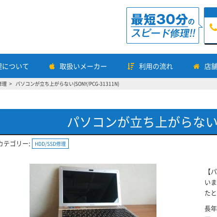
理について
取扱いメーカー
利用の流れ
店
修理
パソコンが立ち上がらない(SONY/PCG-31311N)
パソコンが立ち上がらない(SON
カテゴリー:
HDD/SSD修理
【パ
いま
たと
長年