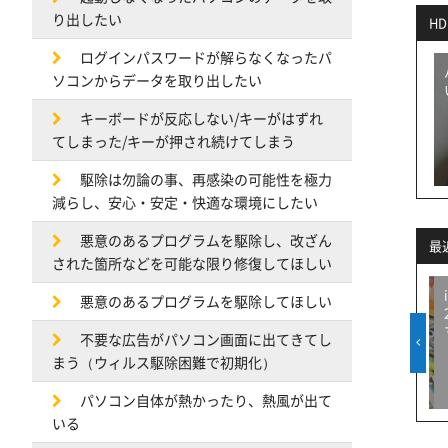
り出したい
H
ログインパスワードが解らなくなったパ
ソコンからデータを取り出したい
キーボードが反応しない/キーがはずれ
てしまった/キーが押され続けてしまう
駆除は勿論の事、再感染の可能性を極力
減らし、安心・安定・快適な環境にしたい
悪意のあるプログラムを駆除し、改ざん
最
された箇所などを可能な限り修復してほしい
MacBook
（本日の修理）HP ENVY
（本日の修理）Macbook
悪意のあるプログラムを駆除してほしい
338キーボード
x360 13-AY の上半身ケー
M1 Air A2337 液晶交換
ス交換修理
不要な広告がパソコン画面に出てきてし
まう（ウィルス駆除困難で初期化）
パソコン自体が熱かったり、熱風が出て
いる