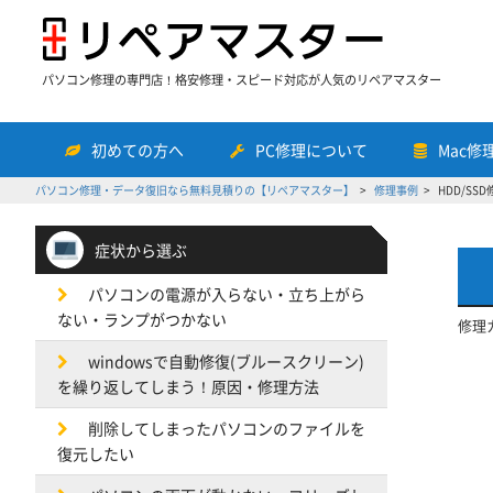
パソコン修理の専門店！格安修理・スピード対応が人気のリペアマスター
初めての方へ
PC修理について
Mac修
パソコン修理・データ復旧なら無料見積りの【リペアマスター】
修理事例
HDD/SSD
症状から選ぶ
パソコンの電源が入らない・立ち上がら
ない・ランプがつかない
修理
windowsで自動修復(ブルースクリーン)
を繰り返してしまう！原因・修理方法
削除してしまったパソコンのファイルを
復元したい