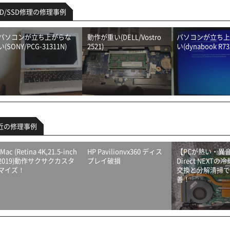
DD/SSD修理の修理事例
パソコンが立ち上がらな
動作が重い(DELL/Vostro
パソコンが立ち上
い(SONY/PCG-31311N)
2521)
い(dynabook R73
近の修理事例
iMac (Retina 4K,21.5-inch
HP Pavilionvx360 ディス
【PCが熱い・異音】
2019)動作サクサクカスタ
プレイ破損
Direct NEXT
マイズ！
交換と分解清掃で
善！