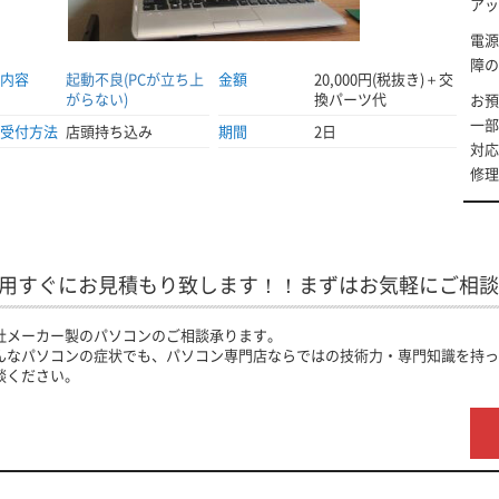
アッ
電源
障の
内容
起動不良(PCが立ち上
金額
20,000円(税抜き)＋交
がらない)
換パーツ代
お預
一部
受付方法
店頭持ち込み
期間
2日
対応
修理
用すぐにお見積もり致します！！まずはお気軽にご相談
社メーカー製のパソコンのご相談承ります。
んなパソコンの症状でも、パソコン専門店ならではの技術力・専門知識を持っ
談ください。