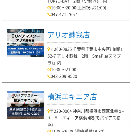
TOKYO-BAY 2階「SmaPla」内
10:00～20:00(土日祝は21:00)
047-421-7657
アリオ蘇我店
〒260-0835 千葉県千葉市中央区川崎町
52-7 アリオ蘇我 2階「SmaPla(スマプ
ラ)」内
10:00～21:00
043-309-9520
横浜エキニア店
〒220-0004 神奈川県横浜市西区北幸１-
１−８ エキニア横浜 4階(モバイアス横
浜)
11:00~20:00(最終受付19:30)