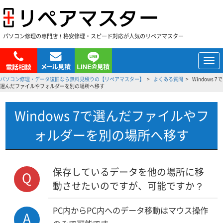
パソコン修理の専門店！格安修理・スピード対応が人気のリペアマスター
メ
ニ
パソコン修理・データ復旧なら無料見積りの【リペアマスター】
よくある質問
Windows 7で
ュ
選んだファイルやフォルダーを別の場所へ移す
ー
Windows 7で選んだファイルやフ
ォルダーを別の場所へ移す
保存しているデータを他の場所に移
Q
動させたいのですが、可能ですか？
PC内からPC内へのデータ移動はマウス操作
A