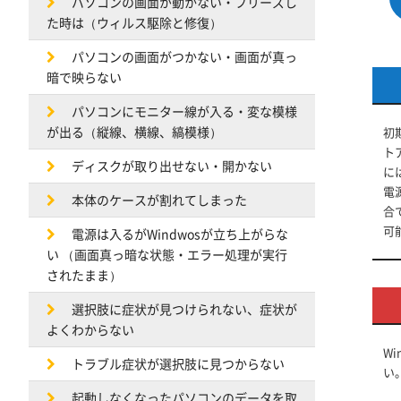
パソコンの画面が動かない・フリーズし
た時は（ウィルス駆除と修復）
パソコンの画面がつかない・画面が真っ
暗で映らない
パソコンにモニター線が入る・変な模様
が出る（縦線、横線、縞模様）
初
ト
ディスクが取り出せない・開かない
に
電
本体のケースが割れてしまった
合
可
電源は入るがWindwosが立ち上がらな
い （画面真っ暗な状態・エラー処理が実行
されたまま）
選択肢に症状が見つけられない、症状が
よくわからない
W
トラブル症状が選択肢に見つからない
い
起動しなくなったパソコンのデータを取