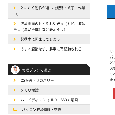
とにかく動作が遅い（起動・終了・作業
中）
液晶画面のヒビ割れや破損（ヒビ、液晶
モレ（黒い液体）など表示不良）
起動中に固まってしまう
うまく起動せず、勝手に再起動される
リ
パ
ど
お
修理プランで選ぶ
リ
ま
OS修復・リカバリー
メモリ増設
ハードディスク（HDD・SSD）増設
パソコン液晶修理・交換