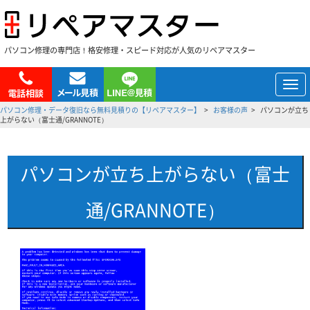
パソコン修理の専門店！格安修理・スピード対応が人気のリペアマスター
メ
ニ
パソコン修理・データ復旧なら無料見積りの【リペアマスター】
お客様の声
パソコンが立ち
ュ
上がらない（富士通/GRANNOTE）
ー
パソコンが立ち上がらない（富士
通/GRANNOTE）