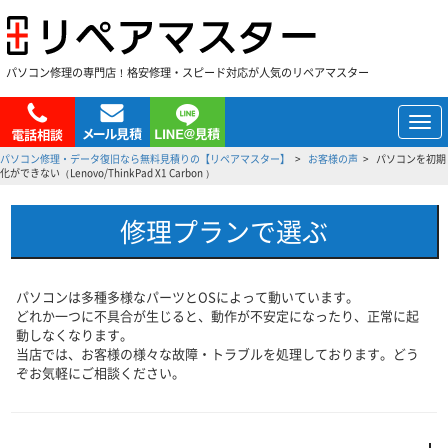
パソコン修理の専門店！格安修理・スピード対応が人気のリペアマスター
メ
ニ
パソコン修理・データ復旧なら無料見積りの【リペアマスター】
お客様の声
パソコンを初期
ュ
化ができない（Lenovo/ThinkPad X1 Carbon ）
ー
修理プランで選ぶ
パソコンは多種多様なパーツとOSによって動いています。
どれか一つに不具合が生じると、動作が不安定になったり、正常に起
動しなくなります。
当店では、お客様の様々な故障・トラブルを処理しております。どう
ぞお気軽にご相談ください。