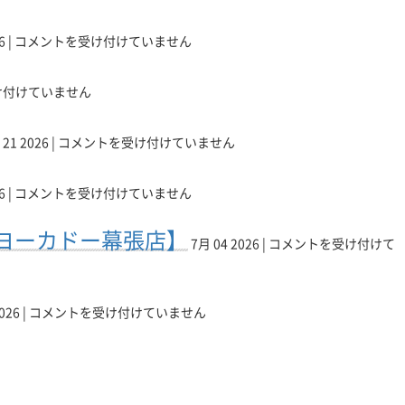
ン
【7
の
月
デ
6 |
コメントを受け付けていません
27
ィ
日】
ス
パ
け付けていません
ク
ソ
が
7
コ
取
月
21 2026 |
ン
コメントを受け付けていません
り
21
修
出
【7
日
理
せ
月
（火）
6 |
コメントを受け付けていません
な
な
20
も
ら
【7
い・
日】
元
ヨーカドー幕張店】
リ
月
開
パ
気
7月 04 2026 |
コメントを受け付けて
ペ
4
か
ソ
に
ア
日】
な
コ
営
マ
【Macbook
も
い
ン
業
ス
修
し
原
026 |
修
コメントを受け付けていません
中！
タ
理】
PC
因
理
【リ
ー
即
の
と
な
ペ
長
日
液
は？
ら
ア
岡
修
晶
【リ
リ
マ
リ
理！
に
ペ
ペ