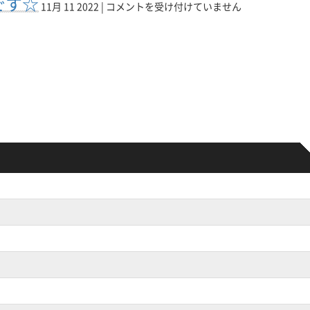
です☆
然
コ
も
11月 11 2022 |
コメントを受け付けていません
致
交
の
ン
営
し
換
不
の
業
て
は
調
ト
致
お
リ
に
ラ
し
り
ペ
も
ブ
て
ま
ア
安
ル！？
お
す！
マ
心！
困
り
は
ス
パ
っ
ま
タ
ソ
た
す
ー
コ
と
✨✨
イ
ン
き
は
ト
修
は
ー
理
リ
ヨ
リ
ペ
ー
ペ
ア
カ
ア
マ
ド
マ
ス
ー
ス
タ
幕
タ
ー
張
ー
大
店
大
分
へ！！
分
ト