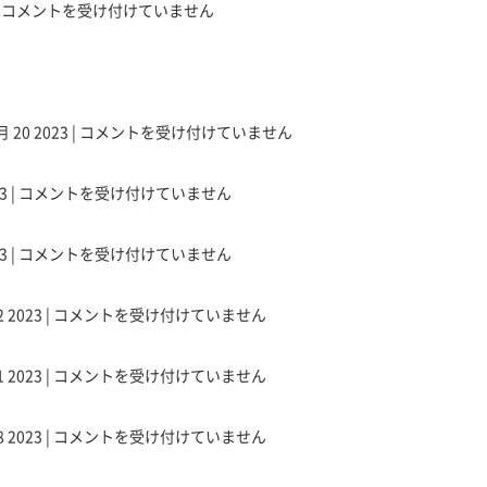
ペ
だ
ー
|
コメントを受け付けていません
見
和
ア
さ
カ
積
感
マ
い！
ド
り
を
ス
【リ
ー
受
感
タ
ペ
幕
付
パ
じ
ー
ア
張
け
ソ
た
 20 2023 |
イ
コメントを受け付けていません
マ
店】
ま
コ
ら、
ト
ス
は
リ
す！
ン
リ
ー
タ
ペ
リ
の
ペ
3 |
コメントを受け付けていません
ヨ
ー
ア
ペ
修
ア
ー
イ
リ
マ
ア
理
マ
カ
ト
ペ
ス
マ
3 |
コメントを受け付けていません
は
ス
ド
ー
ア
タ
ス
リ
タ
ー
パ
ヨ
マ
ー
タ
ペ
ー
幕
ソ
ー
ス
 2023 |
イ
コメントを受け付けていません
ー
ア
イ
張
コ
カ
タ
ト
イ
マ
ト
パ
店
ン
ド
ー
ー
ト
ス
ー
ソ
は
の
ー
 2023 |
イ
コメントを受け付けていません
ヨ
ー
タ
ヨ
コ
本
バ
幕
ト
ー
ヨ
パ
ー
ー
ン
日
ッ
張
ー
カ
ー
ソ
イ
カ
の
 2023 |
も
テ
コメントを受け付けていません
店】
ヨ
ド
カ
コ
ト
ド
バ
営
リ
は
ー
ー
ド
ン
ー
ー
ッ
業
ー
カ