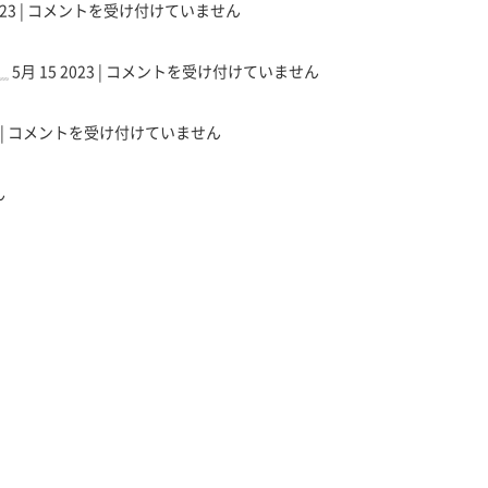
使
張
は
23 |
コメントを受け付けていません
ト
ー
ー
い
店
ー
イ
幕
パ
の
へ！！
ヨ
！
ト
張
ソ
パ
は
5月 15 2023 |
コメントを受け付けていません
ー
ー
店
コ
ソ
カ
【PC
ヨ
へ！！
ン
コ
ド
で
ー
は
の
|
コメントを受け付けていません
ン
ー
お
カ
修
の
幕
困
ド
理
不
張
り
ー
ん
は
調
店
の
幕
リ
は
へ！！
事
張
ペ
リ
は
は
店
ア
ペ
リ
は
マ
ア
ペ
営
ス
マ
ア
業
タ
ス
マ
致
ー
タ
ス
し
イ
ー
タ
て
ト
イ
ー
お
ー
ト
イ
り
ヨ
ー
ト
ま
ー
ヨ
リ
ー
す
カ
ー