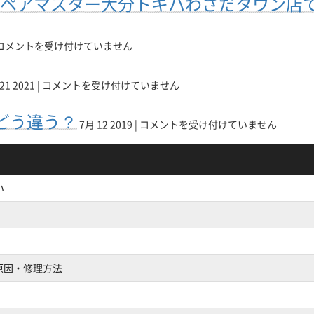
ペアマスター大分トキハわさだタウン店
は
ヨ
業
相
ー
中
メ
談
カ
☆
モ
く
コメントを受け付けていません
ド
ダ
リ
だ
ー
イ
PC
増
さ
幕
ワ
の
設
い！！
21 2021 |
コメントを受け付けていません
張
ン
起
の
は
ま
imac
テ
動
メ
とどう違う？
で！！
の
レ
不
リ
7月 12 2019 |
コメントを受け付けていません
は
シ
コ
良
ッ
ョ
ム
の
ト
ー
大
原
と
ト
分
因
は？
い
カ
ト
と
は
ッ
キ
事
ト
ハ
例
は
わ
3
Windows
さ
選！
と
だ
は
！原因・修理方法
ど
タ
う
ウ
違
ン