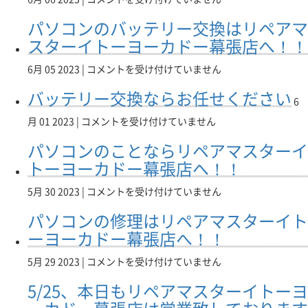
さ
て
も
マ
換
ッ
使
い
お
営
ス
パソコンのバッテリー交換はリペアマ
は
テ
い
💪
り
業
タ
リ
リ
の
スターイトーヨーカドー幕張店へ！！
💪
ま
致
ー
ペ
ー
PC
は
す
し
イ
ア
交
の
パ
6月 05 2023 |
コメントを受け付けていません
✨✨
て
ト
マ
換
不
ソ
は
お
ー
ス
バッテリー交換ならお任せください
は
調、
コ
6
り
ヨ
タ
リ
お
ン
ま
ー
ー
バ
ペ
月 01 2023 |
コメントを受け付けていません
気
の
す
カ
イ
ッ
ア
軽
バ
✨✨
パソコンのことならリペアマスターイ
ド
ト
テ
マ
に
ッ
は
ー
ー
リ
ス
トーヨーカドー幕張店へ！！
ご
テ
幕
ヨ
ー
タ
相
リ
張
ー
交
ー
談
パ
5月 30 2023 |
コメントを受け付けていません
ー
店
カ
換
イ
く
ソ
交
へ！！
パソコンの修理はリペアマスターイト
ド
な
ト
だ
コ
換
は
ー
ら
ー
さ
ン
ーヨーカドー幕張店へ！！
は
幕
お
ヨ
い！！
の
リ
張
任
ー
は
こ
ペ
パ
5月 29 2023 |
コメントを受け付けていません
店
せ
カ
と
ア
ソ
へ！！
5/25、本日もリペアマスターイトーヨ
く
ド
な
マ
コ
は
だ
ー
ら
ス
ン