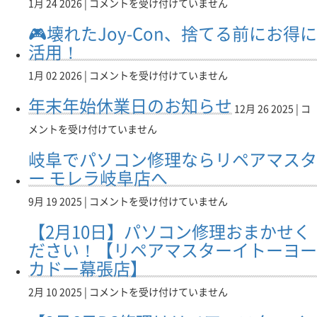
修
Inspiron
1月 24 2026 |
コメントを受け付けていません
バ
タ
ひ
理！
14
ー
ー
🎮壊れたJoy-Con、捨てる前にお得に
び
液
5410
サ
長
が
晶
2-
活用！
イ
岡
あ
交
in-
ド
リ
っ
換
1
🎮
1月 02 2026 |
コメントを受け付けていません
千
バ
て
修
ヒ
壊
年
秋
ー
も
年末年始休業日のお知らせ
理
ン
れ
末
店】
サ
12月 26 2025 |
コ
治
な
ジ
た
年
は
イ
せ
ら
メントを受け付けていません
修
Joy-
始
ド
ま
リ
理
Con、
休
千
岐阜でパソコン修理ならリペアマスタ
す！
ペ
に
捨
業
秋
【リ
ア
ー モレラ岐阜店へ
つ
て
日
店
ペ
マ
い
る
の
へ
ア
ス
て
岐
9月 19 2025 |
コメントを受け付けていません
前
お
は
マ
タ
は
阜
に
知
【2月10日】パソコン修理おまかせく
ス
ー
で
お
ら
タ
五
パ
ださい！【リペアマスターイトーヨー
得
せ
ー
反
ソ
に
は
カドー幕張店】
イ
田
コ
活
ト
店
ン
用！
【2
2月 10 2025 |
コメントを受け付けていません
ー
へ
修
は
月
ヨ
は
理