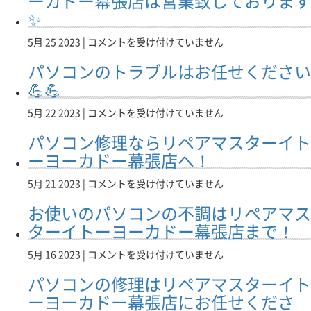
ーカドー幕張店は営業致しております
さ
幕
リ
タ
の
✨
い
張
ペ
ー
修
は
店
ア
イ
理
5/25、
5月 25 2023 |
コメントを受け付けていません
へ！！
マ
ト
は
本
は
ス
ー
リ
パソコンのトラブルはお任せください
日
タ
ヨ
ペ
も
💪💪
ー
ー
ア
リ
イ
カ
マ
ペ
パ
5月 22 2023 |
コメントを受け付けていません
ト
ド
ス
ア
ソ
ー
ー
タ
パソコン修理ならリペアマスターイト
マ
コ
ヨ
幕
ー
ス
ン
ーヨーカドー幕張店へ！
ー
張
イ
タ
の
カ
店
ト
ー
ト
パ
5月 21 2023 |
コメントを受け付けていません
ド
へ！！
ー
イ
ラ
ソ
ー
は
ヨ
お使いのパソコンの不調はリペアマス
ト
ブ
コ
幕
ー
ー
ル
ン
ターイトーヨーカドー幕張店まで！
張
カ
ヨ
は
修
店
ド
ー
お
理
お
5月 16 2023 |
コメントを受け付けていません
へ！！
ー
カ
任
な
使
は
幕
ド
パソコンの修理はリペアマスターイト
せ
ら
い
張
ー
く
リ
の
ーヨーカドー幕張店にお任せくださ
店
幕
だ
ペ
パ