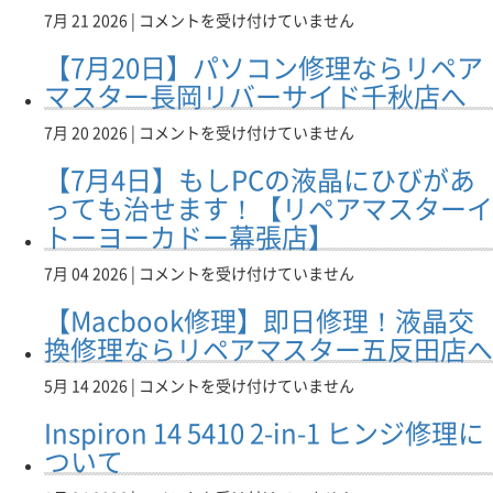
因
ス
ス
な
注
7
7月 21 2026 |
コメントを受け付けていません
と
タ
タ
ら
意！
月
は？
ー
ー
リ
【7月20日】パソコン修理ならリペア
【リ
21
【リ
長
長
ペ
ペ
日
マスター長岡リバーサイド千秋店へ
ペ
岡
岡
ア
ア
（火）
ア
リ
リ
マ
マ
も
【7
7月 20 2026 |
コメントを受け付けていません
マ
バ
バ
ス
ス
元
月
ス
ー
ー
タ
【7月4日】もしPCの液晶にひびがあ
タ
気
20
タ
サ
サ
ー
ー
に
日】
っても治せます！【リペアマスターイ
ー
イ
イ
長
長
営
パ
長
ド
トーヨーカドー幕張店】
ド
岡
岡
業
ソ
岡
千
千
リ
リ
中！
コ
リ
秋
秋
【7
7月 04 2026 |
コメントを受け付けていません
バ
バ
【リ
ン
バ
店
店】！
月
ー
ー
ペ
修
【Macbook修理】即日修理！液晶交
ー
へ
は
4
サ
サ
ア
理
サ
は
日】
換修理ならリペアマスター五反田店へ
イ
イ
マ
な
イ
も
ド
ド
ス
ら
ド
し
千
【Macbook
5月 14 2026 |
コメントを受け付けていません
千
タ
リ
千
PC
秋
修
秋
ー
ペ
秋
Inspiron 14 5410 2-in-1 ヒンジ修理に
の
店
理】
店】
長
ア
店】
液
へ！
即
ついて
は
岡
マ
は
晶
は
日
リ
ス
に