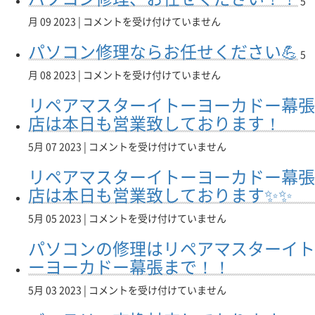
は
5
幕
パ
ド
業
ト
リ
パ
張
月 09 2023 |
コメントを受け付けていません
ソ
ー
し
ー
ペ
ソ
店
コ
幕
て
ヨ
ア
パソコン修理ならお任せください💪
コ
ま
ン
張
お
5
ー
マ
ン
で！
ご
店
り
カ
ス
パ
月 08 2023 |
コメントを受け付けていません
修
は
相
に
ま
ド
タ
ソ
理、
談
お
す！】
ー
リペアマスターイトーヨーカドー幕張
ー
コ
お
く
任
は
幕
稲
ン
店は本日も営業致しております！
任
だ
せ
張
沢
修
せ
さ
く
店
店
理
リ
5月 07 2023 |
コメントを受け付けていません
く
い。
だ
へ！！！】
ま
な
ペ
だ
は
さ
は
で！
リペアマスターイトーヨーカドー幕張
ら
ア
さ
い！！
は
お
マ
店は本日も営業致しております✨✨
い！！
は
任
ス
は
せ
タ
リ
5月 05 2023 |
コメントを受け付けていません
く
ー
ペ
パソコンの修理はリペアマスターイト
だ
イ
ア
さ
ト
マ
ーヨーカドー幕張まで！！
い
ー
ス
💪
ヨ
タ
パ
5月 03 2023 |
コメントを受け付けていません
は
ー
ー
ソ
カ