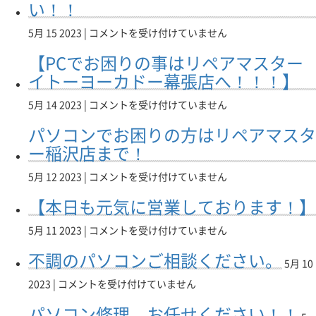
へ！！
い！！
張
さ
ア
ソ
は
店
い
マ
コ
パ
5月 15 2023 |
コメントを受け付けていません
は
💪
ス
ン
ソ
営
💪
タ
の
【PCでお困りの事はリペアマスター
コ
業
は
ー
不
ン
イトーヨーカドー幕張店へ！！！】
致
イ
調
の
し
ト
は
修
【PC
5月 14 2023 |
コメントを受け付けていません
て
ー
リ
理
で
お
ヨ
ペ
パソコンでお困りの方はリペアマスタ
は
お
り
ー
ア
リ
困
ー稲沢店まで！
ま
カ
マ
ペ
り
す
ド
ス
ア
の
パ
5月 12 2023 |
コメントを受け付けていません
✨
ー
タ
マ
事
ソ
は
幕
ー
【本日も元気に営業しております！】
ス
は
コ
張
イ
タ
リ
ン
店
ト
ー
【本
5月 11 2023 |
コメントを受け付けていません
ペ
で
へ！
ー
イ
日
ア
お
は
ヨ
不調のパソコンご相談ください。
ト
も
マ
困
5月 10
ー
ー
元
ス
り
カ
不
2023 |
コメントを受け付けていません
ヨ
気
タ
の
ド
調
ー
に
ー
方
パソコン修理、お任せください！！
ー
の
カ
営
イ