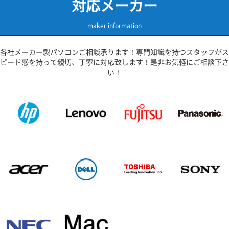
対応メーカー
リ
ン
因
タ
ョ
ペ
店
と
ー
ー
ア
は
maker information
事
大
ト
マ
例
分
カ
ス
3
ト
ッ
各社メーカー製パソコンご相談承ります！専門知識を持つスタッフがス
タ
選！
キ
ト
ピード感を持って親切、丁寧に対応致します！是非お気軽にご相談下さ
ー
は
ハ
は
い！
大
わ
Windows
分
さ
と
ト
だ
ど
キ
タ
う
ハ
ウ
違
わ
ン
う？
さ
店
は
だ
ま
タ
で！
ウ
は
ン
店
で
す
☆
は