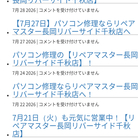
バ
ッ
パ
7月 28 2026 |
コメントを受け付けていません
テ
ソ
リ
【7月27日】パソコン修理ならリペア
コ
ー
ン
マスター長岡リバーサイド千秋店へ
が
の
膨
デ
【7
7月 27 2026 |
コメントを受け付けていません
ら
ィ
月
ん
パソコン修理の【リペアマスター長岡
ス
27
で
ク
日】
リバーサイド千秋店】！
本
が
パ
体
取
ソ
パ
7月 24 2026 |
コメントを受け付けていません
が
り
コ
ソ
変
パソコン修理ならリペアマスター長岡
出
ン
コ
形
せ
修
ン
リバーサイド千秋店へ！
し
な
理
修
て
い・
な
理
パ
7月 22 2026 |
コメントを受け付けていません
い
開
ら
の
ソ
る
か
7月21日（火）も元気に営業中！【リ
リ
【リ
コ
場
な
ペ
ペ
ン
ペアマスター長岡リバーサイド千秋
合
い
ア
ア
修
は
店】
原
マ
マ
理
要