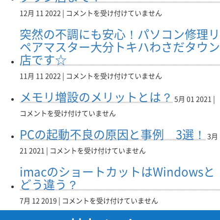
す
だ
ま
換
営
急
12月 11 2022 |
コメントを受け付けていません
✨✨
さ
で！！
は
業
な
は
い！！
は
リ
中
突然の不調にも安心！パソコン修理リ
パ
は
ペ
☆
ソ
ペアマスター大分トキハわさだタウン
ア
ダ
コ
店です☆
マ
イ
ン
ス
ワ
の
突
11月 11 2022 |
コメントを受け付けていません
タ
ン
ト
然
ー
テ
ラ
メモリ増設のメリットとは？
の
イ
レ
5月 01 2021 |
ブ
不
ト
コ
ル！？
コメントを受け付けていません
調
ー
ム
困
に
ヨ
大
PCの起動不良の原因と事例 3選！
っ
も
ー
分
3月
た
安
カ
ト
PC
と
21 2021 |
コメントを受け付けていません
心！
ド
キ
の
き
パ
ー
ハ
imacのショートカットはWindowsと
起
は
ソ
幕
わ
動
リ
どう違う？
コ
張
さ
不
ペ
ン
店
だ
良
ア
imac
7月 12 2019 |
コメントを受け付けていません
修
へ！！
タ
の
マ
の
理
は
ウ
原
ス
シ