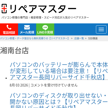
パソコン修理の専門店！格安修理・スピード対応が人気のリペアマスター
メ
ニ
パソコン修理・データ復旧なら無料見積りの【リペアマスター】
店舗一覧
SSD換装
ュ
ー
湘南台店
パソコンのバッテリーが膨らんで本体
が変形している場合は要注意！【リペ
アマスター長岡リバーサイド千秋店】
パ
8月 03 2026 |
コメントを受け付けていません
ソ
パソコンのディスクが取り出せない・
コ
ン
開かない原因とは？【リペアマスター
の
長岡リバーサイド千秋店】