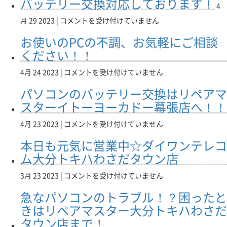
バッテリー交換対応しております！
イ
コ
4
ド
ト
ン
バ
ー
月 29 2023 |
コメントを受け付けていません
ー
の
ッ
幕
ヨ
修
お使いのPCの不調、お気軽にご相談
テ
張
ー
理
リ
店
ください！！
カ
は
ー
は
ド
リ
交
本
ー
お
4月 24 2023 |
コメントを受け付けていません
ペ
換
日
幕
使
ア
パソコンのバッテリー交換はリペアマ
対
も
張
い
マ
応
営
店
の
スターイトーヨーカドー幕張店へ！！
ス
し
業
は
PC
タ
て
致
本
の
ー
パ
4月 23 2023 |
コメントを受け付けていません
お
し
日
不
イ
ソ
本日も元気に営業中☆ダイワンテレコ
り
て
も
調、
ト
コ
ま
お
営
お
ー
ン
ム大分トキハわさだタウン店
す！
り
業
気
ヨ
の
は
ま
致
軽
ー
バ
本
3月 23 2023 |
コメントを受け付けていません
す！
し
に
カ
ッ
日
は
急なパソコンのトラブル！？困ったと
て
ご
ド
テ
も
お
相
ー
リ
元
きはリペアマスター大分トキハわさだ
り
談
幕
ー
気
タウン店まで！
ま
く
張
交
に