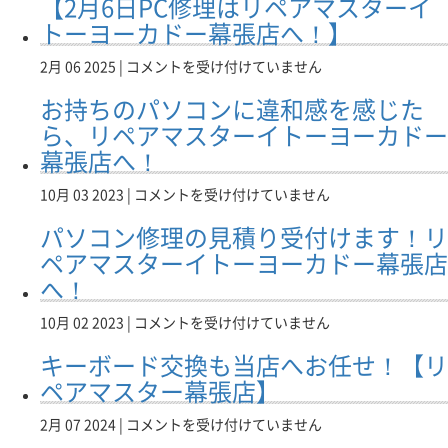
【2月6日PC修理はリペアマスターイ
10
ー
な
日】
トーヨーカドー幕張店へ！】
カ
ら
パ
ド
リ
ソ
【2
2月 06 2025 |
コメントを受け付けていません
ー
ペ
コ
月
幕
ア
お持ちのパソコンに違和感を感じた
ン
6
張
マ
修
日
ら、リペアマスターイトーヨーカドー
店】
ス
理
PC
は
幕張店へ！
タ
お
修
ー
ま
理
お
10月 03 2023 |
コメントを受け付けていません
モ
か
は
持
レ
せ
リ
パソコン修理の見積り受付けます！リ
ち
ラ
く
ペ
の
ペアマスターイトーヨーカドー幕張店
岐
だ
ア
パ
阜
へ！
さ
マ
ソ
店
い！
ス
コ
へ
パ
10月 02 2023 |
コメントを受け付けていません
【リ
タ
ン
は
ソ
ペ
ー
に
キーボード交換も当店へお任せ！【リ
コ
ア
イ
違
ン
ペアマスター幕張店】
マ
ト
和
修
ス
ー
感
理
タ
キ
2月 07 2024 |
コメントを受け付けていません
ヨ
を
の
ー
ー
ー