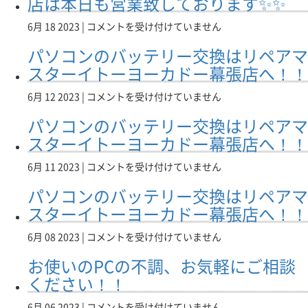
店は本日も営業致しております✨✨
は
ー
は
本
ペ
ス
は
幕
日
ア
タ
リ
6月 18 2023 |
コメントを受け付けていません
張
も
マ
ー
ペ
店
営
パソコンのバッテリー交換はリペアマ
ス
イ
ア
へ！
業
タ
ト
マ
スターイトーヨーカドー幕張店へ！！
は
致
ー
ー
ス
し
イ
ヨ
タ
パ
6月 12 2023 |
コメントを受け付けていません
て
ト
ー
ー
ソ
お
ー
パソコンのバッテリー交換はリペアマ
カ
イ
コ
り
ヨ
ド
ト
ン
スターイトーヨーカドー幕張店へ！！
ま
ー
ー
ー
の
す！
カ
幕
ヨ
バ
パ
6月 11 2023 |
コメントを受け付けていません
は
ド
張
ー
ッ
ソ
ー
店
パソコンのバッテリー交換はリペアマ
カ
テ
コ
幕
は
ド
リ
ン
スターイトーヨーカドー幕張店へ！！
張
本
ー
ー
の
店
日
幕
交
バ
パ
6月 08 2023 |
コメントを受け付けていません
に
も
張
換
ッ
ソ
お
営
店
お使いのPCの不調、お気軽にご相談
は
テ
コ
任
業
は
リ
リ
ン
ください！！
せ
致
本
ペ
ー
の
下
し
日
ア
交
バ
お
6月 06 2023 |
コメントを受け付けていません