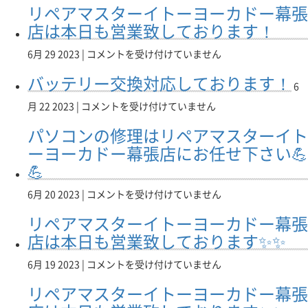
感
リペアマスターイトーヨーカドー幕張
見
イ
ボ
カ
じ
積
ト
ー
店は本日も営業致しております！
ド
た
り
ー
ド
ー
ら、
受
ヨ
交
幕
リ
6月 29 2023 |
コメントを受け付けていません
リ
付
ー
換
張
ペ
ペ
バッテリー交換対応しております！
け
カ
も
店
ア
ア
6
ま
ド
当
へ！】
マ
マ
バ
す！
月 22 2023 |
コメントを受け付けていません
ー
店
は
ス
ス
ッ
リ
幕
へ
タ
タ
パソコンの修理はリペアマスターイト
テ
ペ
張
お
ー
ー
リ
ア
ーヨーカドー幕張店にお任せ下さい💪
店】
任
イ
イ
ー
マ
は
せ！
ト
💪
ト
交
ス
【リ
ー
ー
換
タ
ペ
ヨ
パ
6月 20 2023 |
コメントを受け付けていません
ヨ
対
ー
ア
ー
ソ
ー
応
イ
マ
リペアマスターイトーヨーカドー幕張
カ
コ
カ
し
ト
ス
ド
ン
店は本日も営業致しております✨✨
ド
て
ー
タ
ー
の
ー
お
ヨ
ー
幕
修
リ
6月 19 2023 |
コメントを受け付けていません
幕
り
ー
幕
張
理
ペ
張
ま
カ
張
店
リペアマスターイトーヨーカドー幕張
は
ア
店
す！
ド
店】
は
リ
マ
へ！